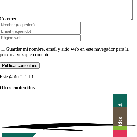
Comment
Guardar mi nombre, email y sitio web en este navegador para la
próxima vez que comente.
Este @ño
*
Otros contenidos
Actualidad
Canal Vídeo
Agenda
Blog