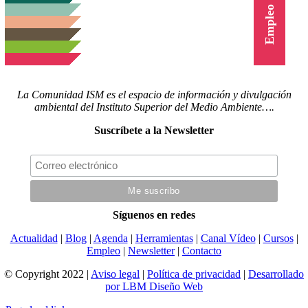
Cursos
Empleo
La Comunidad ISM es el espacio de información y divulgación
ambiental del Instituto Superior del Medio Ambiente….
Suscríbete a la Newsletter
Síguenos en redes
Actualidad
|
Blog
|
Agenda
|
Herramientas
|
Canal Vídeo
|
Cursos
|
Empleo
|
Newsletter
|
Contacto
© Copyright 2022 |
Aviso legal
|
Política de privacidad
|
Desarrollado
por LBM Diseño Web