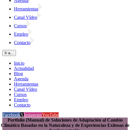
Agenda
Herramientas
Canal Vídeo
Cursos
Empleo
Contacto
Ir a...
Inicio
Actualidad
Blog
Agenda
Herramientas
Canal Vídeo
Cursos
Empleo
Contacto
Facebook
X
Instagram
YouTube
Portfolio (Manual) de Soluciones de Adaptación al Cambio
Climático Basadas en la Naturaleza y de Experiencias Exitosas de