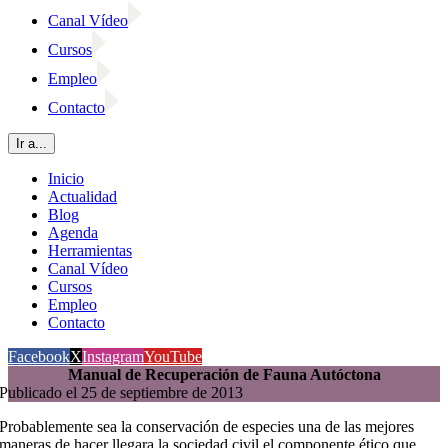
Canal Vídeo
Cursos
Empleo
Contacto
Ir a...
Inicio
Actualidad
Blog
Agenda
Herramientas
Canal Vídeo
Cursos
Empleo
Contacto
Facebook
X
Instagram
YouTube
Manual de Recuperación de Fauna Autóctona
Publicado el 25 de septiembre de 2013
Probablemente sea la conservación de especies una de las mejores
maneras de hacer llegara la sociedad civil el componente ético que