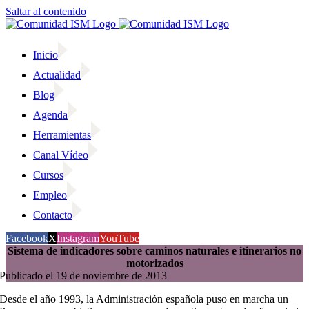
Saltar al contenido
Inicio
Actualidad
Blog
Agenda
Herramientas
Canal Vídeo
Cursos
Empleo
Contacto
Facebook
X
Instagram
YouTube
Sistema de indicadores sobre caminos naturales e itinerarios no
motorizados
Publicado el 19 de noviembre de 2013
Desde el año 1993, la Administración española puso en marcha un