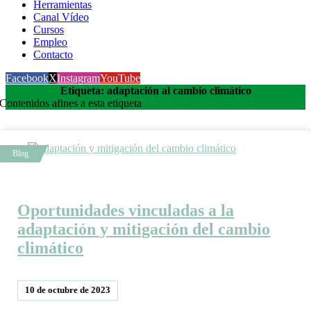
Herramientas
Canal Vídeo
Cursos
Empleo
Contacto
Facebook
X
Instagram
YouTube
Etiqueta: adaptación al cambio climático
Contenidos afines a esta etiqueta
Oportunidades vinculadas a la
adaptación y mitigación del cambio
climático
10 de octubre de 2023