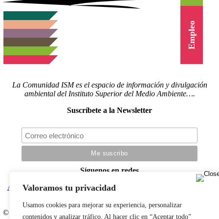
Canal Vídeo
Cursos
Empleo
La Comunidad ISM es el espacio de información y divulgación
ambiental del Instituto Superior del Medio Ambiente….
Suscríbete a la Newsletter
Síguenos en redes
Valoramos tu privacidad
Actualidad
|
Blog
|
Agenda
|
Herramientas
|
Canal Vídeo
|
Cursos
|
Empleo
|
Newsletter
|
Contacto
Usamos cookies para mejorar su experiencia, personalizar
© Copyright 2022 |
Aviso legal
|
Política de privacidad
|
Desarrollado
contenidos y analizar tráfico. Al hacer clic en “Aceptar todo”