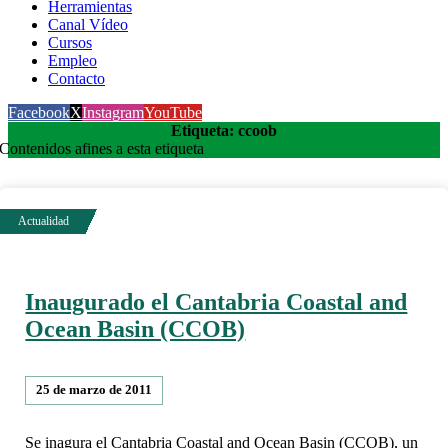
Herramientas
Canal Vídeo
Cursos
Empleo
Contacto
Facebook
X
Instagram
YouTube
Etiqueta: ccoob
Contenidos afines a esta etiqueta
Inaugurado el Cantabria Coastal and
Ocean Basin (CCOB)
25 de marzo de 2011
Se inagura el Cantabria Coastal and Ocean Basin (CCOB), un