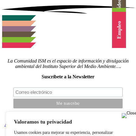
Herramientas
Canal Vídeo
Agenda
Cursos
Empleo
La Comunidad ISM es el espacio de información y divulgación
ambiental del Instituto Superior del Medio Ambiente….
Suscríbete a la Newsletter
Síguenos en redes
Valoramos tu privacidad
Actualidad
|
Blog
|
Agenda
|
Herramientas
|
Canal Vídeo
|
Cursos
|
Empleo
|
Newsletter
|
Contacto
Usamos cookies para mejorar su experiencia, personalizar