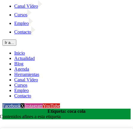
Canal Vídeo
Cursos
Empleo
Contacto
Ir a...
Inicio
Actualidad
Blog
Agenda
Herramientas
Canal Vídeo
Cursos
Empleo
Contacto
Facebook
X
Instagram
YouTube
Etiqueta: coca cola
Contenidos afines a esta etiqueta