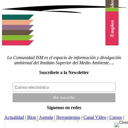
Herramientas
Canal Vídeo
Agenda
Cursos
Empleo
La Comunidad ISM es el espacio de información y divulgación
ambiental del Instituto Superior del Medio Ambiente….
Suscríbete a la Newsletter
Síguenos en redes
Actualidad
|
Blog
|
Agenda
|
Herramientas
|
Canal Vídeo
|
Cursos
|
Empleo
|
Newsletter
|
Contacto