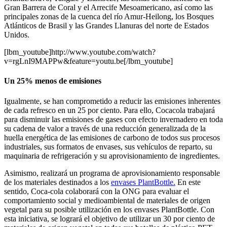
Gran Barrera de Coral y el Arrecife Mesoamericano, así como las
principales zonas de la cuenca del río Amur-Heilong, los Bosques
Atlánticos de Brasil y las Grandes Llanuras del norte de Estados
Unidos.
[lbm_youtube]http://www.youtube.com/watch?
v=rgLnI9MAPPw&feature=youtu.be[/lbm_youtube]
Un 25% menos de emisiones
Igualmente, se han comprometido a reducir las emisiones inherentes
de cada refresco en un 25 por ciento. Para ello, Cocacola trabajará
para disminuir las emisiones de gases con efecto invernadero en toda
su cadena de valor a través de una reducción generalizada de la
huella energética de las emisiones de carbono de todos sus procesos
industriales, sus formatos de envases, sus vehículos de reparto, su
maquinaria de refrigeración y su aprovisionamiento de ingredientes.
Asimismo, realizará un programa de aprovisionamiento responsable
de los materiales destinados a los
envases PlantBottle.
En este
sentido, Coca-cola colaborará con la ONG para evaluar el
comportamiento social y medioambiental de materiales de origen
vegetal para su posible utilización en los envases PlantBottle. Con
esta iniciativa, se logrará el objetivo de utilizar un 30 por ciento de