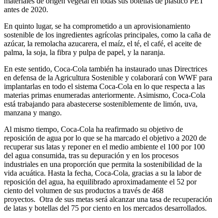
materiales de origen vegetal en todas sus botellas de plástico PET
antes de 2020.
En quinto lugar, se ha comprometido a un aprovisionamiento
sostenible de los ingredientes agrícolas principales, como la caña de
azúcar, la remolacha azucarera, el maíz, el té, el café, el aceite de
palma, la soja, la fibra y pulpa de papel, y la naranja.
En este sentido, Coca-Cola también ha instaurado unas Directrices
en defensa de la Agricultura Sostenible y colaborará con WWF para
implantarlas en todo el sistema Coca-Cola en lo que respecta a las
materias primas enumeradas anteriormente. Asimismo, Coca-Cola
está trabajando para abastecerse sosteniblemente de limón, uva,
manzana y mango.
Al mismo tiempo, Coca-Cola ha reafirmado su objetivo de
reposición de agua por lo que se ha marcado el objetivo a 2020 de
recuperar sus latas y reponer en el medio ambiente el 100 por 100
del agua consumida, tras su depuración y en los procesos
industriales en una proporción que permita la sostenibilidad de la
vida acuática. Hasta la fecha, Coca-Cola, gracias a su la labor de
reposición del agua, ha equilibrado aproximadamente el 52 por
ciento del volumen de sus productos a través de 468
proyectos. Otra de sus metas será alcanzar una tasa de recuperación
de latas y botellas del 75 por ciento en los mercados desarrollados.