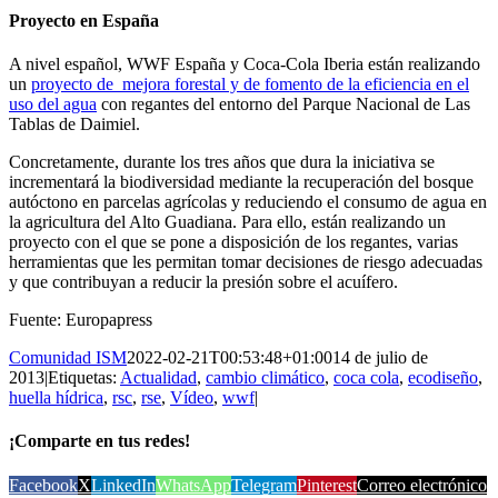
Proyecto en España
A nivel español, WWF España y Coca-Cola Iberia están realizando
un
proyecto de mejora forestal y de fomento de la eficiencia en el
uso del agua
con regantes del entorno del Parque Nacional de Las
Tablas de Daimiel.
Concretamente, durante los tres años que dura la iniciativa se
incrementará la biodiversidad mediante la recuperación del bosque
autóctono en parcelas agrícolas y reduciendo el consumo de agua en
la agricultura del Alto Guadiana. Para ello, están realizando un
proyecto con el que se pone a disposición de los regantes, varias
herramientas que les permitan tomar decisiones de riesgo adecuadas
y que contribuyan a reducir la presión sobre el acuífero.
Fuente: Europapress
Comunidad ISM
2022-02-21T00:53:48+01:00
14 de julio de
2013
|
Etiquetas:
Actualidad
,
cambio climático
,
coca cola
,
ecodiseño
,
huella hídrica
,
rsc
,
rse
,
Vídeo
,
wwf
|
¡Comparte en tus redes!
Facebook
X
LinkedIn
WhatsApp
Telegram
Pinterest
Correo electrónico