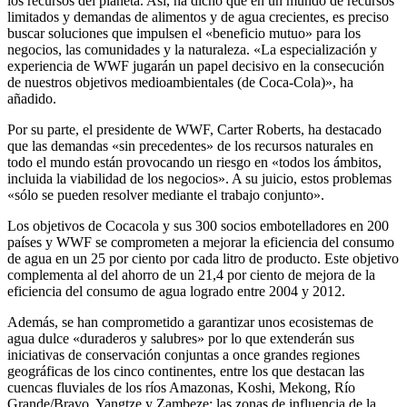
los recursos del planeta. Así, ha dicho que en un mundo de recursos
limitados y demandas de alimentos y de agua crecientes, es preciso
buscar soluciones que impulsen el «beneficio mutuo» para los
negocios, las comunidades y la naturaleza. «La especialización y
experiencia de WWF jugarán un papel decisivo en la consecución
de nuestros objetivos medioambientales (de Coca-Cola)», ha
añadido.
Por su parte, el presidente de WWF, Carter Roberts, ha destacado
que las demandas «sin precedentes» de los recursos naturales en
todo el mundo están provocando un riesgo en «todos los ámbitos,
incluida la viabilidad de los negocios». A su juicio, estos problemas
«sólo se pueden resolver mediante el trabajo conjunto».
Los objetivos de Cocacola y sus 300 socios embotelladores en 200
países y WWF se comprometen a mejorar la eficiencia del consumo
de agua en un 25 por ciento por cada litro de producto. Este objetivo
complementa al del ahorro de un 21,4 por ciento de mejora de la
eficiencia del consumo de agua logrado entre 2004 y 2012.
Además, se han comprometido a garantizar unos ecosistemas de
agua dulce «duraderos y salubres» por lo que extenderán sus
iniciativas de conservación conjuntas a once grandes regiones
geográficas de los cinco continentes, entre los que destacan las
cuencas fluviales de los ríos Amazonas, Koshi, Mekong, Río
Grande/Bravo, Yangtze y Zambeze; las zonas de influencia de la