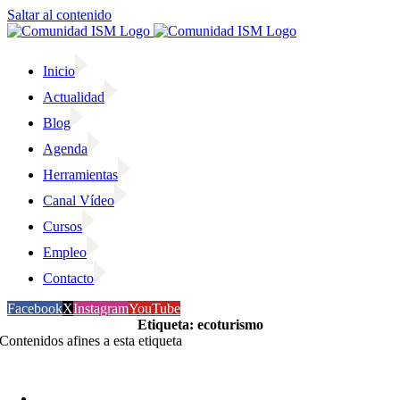
Saltar al contenido
Inicio
Actualidad
Blog
Agenda
Herramientas
Canal Vídeo
Cursos
Empleo
Contacto
Facebook
X
Instagram
YouTube
Etiqueta: ecoturismo
Contenidos afines a esta etiqueta