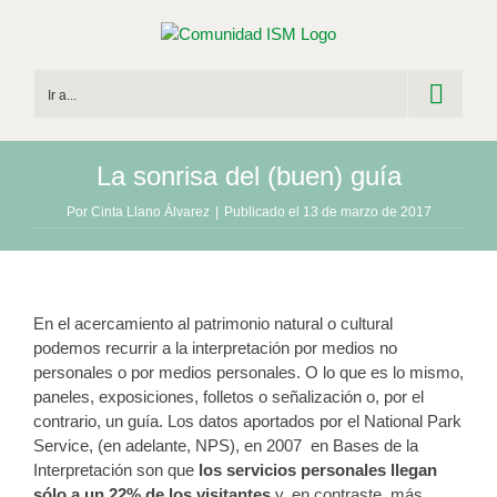
Saltar
al
contenido
Ir a...
La sonrisa del (buen) guía
Por
Cinta Llano Álvarez
|
Publicado el 13 de marzo de 2017
En el acercamiento al patrimonio natural o cultural
podemos recurrir a la interpretación por medios no
personales o por medios personales. O lo que es lo mismo,
paneles, exposiciones, folletos o señalización o, por el
contrario, un guía. Los datos aportados por el National Park
Service, (en adelante, NPS), en 2007 en Bases de la
Interpretación son que
los servicios personales llegan
sólo a un 22% de los visitantes
y, en contraste, más