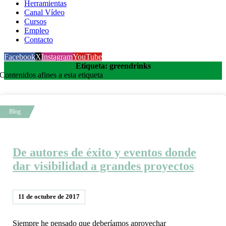
Herramientas
Canal Vídeo
Cursos
Empleo
Contacto
Facebook
X
Instagram
YouTube
Etiqueta: greendrinks
Contenidos afines a esta etiqueta
De autores de éxito y eventos donde
dar visibilidad a grandes proyectos
11 de octubre de 2017
Siempre he pensado que deberíamos aprovechar