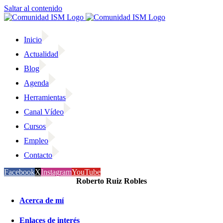
Saltar al contenido
Inicio
Actualidad
Blog
Agenda
Herramientas
Canal Vídeo
Cursos
Empleo
Contacto
Facebook
X
Instagram
YouTube
Roberto Ruiz Robles
Acerca de mí
Enlaces de interés