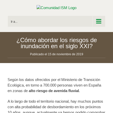
Saltar
al
contenido
Ir a...
¿Cómo abordar los riesgos de
inundación en el siglo XXI?
Publicado el 15 de noviembre de 2019
Según los datos ofrecidos por el Ministerio de Transición
Ecológica, en torno a 700.000 personas viven en España
en zonas de
alto riesgo de avenida fluvial
.
A lo largo de todo el territorio nacional, hay muchos puntos
con alta probabilidad de desbordamiento en los próximos
10 años, aunque ,actualmente,ya hemos podido comprobar