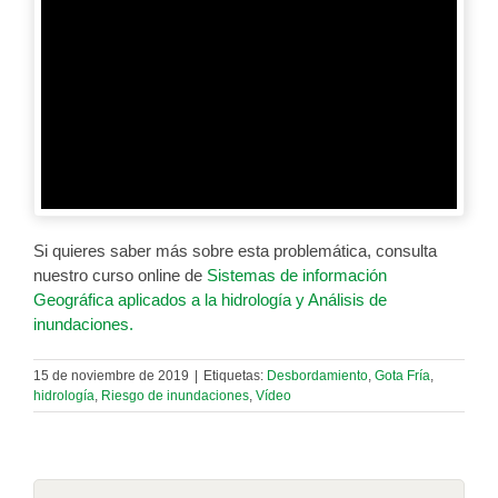
Si quieres saber más sobre esta problemática, consulta
nuestro curso online de
Sistemas de información
Geográfica aplicados a la hidrología y Análisis de
inundaciones.
15 de noviembre de 2019
|
Etiquetas:
Desbordamiento
,
Gota Fría
,
hidrología
,
Riesgo de inundaciones
,
Vídeo