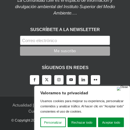
La Comunidad ISM es el espacio de información y
divulgación ambiental del Instituto Superior del Medio
Ambiente….
SUSCRÍBETE A LA NEWSLETTER
SÍGUENOS EN REDES
Actualidad
|
Blog
|
Agenda
|
Herramientas
|
Canal Vídeo
|
Cursos
|
Empleo
|
Newsletter
|
Contacto
© Copyright 2022 |
Aviso legal
|
Política de privacidad
|
Desarrollado
por LBM Diseño Web