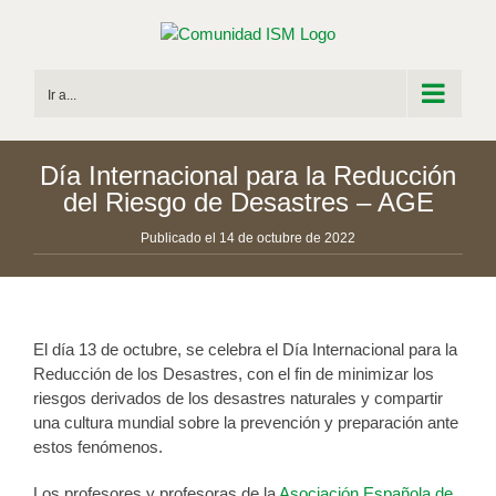
Saltar
al
contenido
Ir a...
Día Internacional para la Reducción
del Riesgo de Desastres – AGE
Publicado el 14 de octubre de 2022
El día 13 de octubre, se celebra el Día Internacional para la
Reducción de los Desastres, con el fin de minimizar los
riesgos derivados de los desastres naturales y compartir
una cultura mundial sobre la prevención y preparación ante
estos fenómenos.
Los profesores y profesoras de la
Asociación Española de