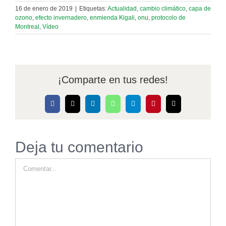
16 de enero de 2019
|
Etiquetas:
Actualidad
,
cambio climático
,
capa de
ozono
,
efecto invernadero
,
enmienda Kigali
,
onu
,
protocolo de
Montreal
,
Vídeo
¡Comparte en tus redes!
Facebook
X
LinkedIn
WhatsApp
Telegram
Pinterest
Correo
electrónico
Deja tu comentario
Comentar