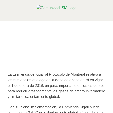
Saltar
al
contenido
Entra en vigor la Enmienda Kigali,
un poderoso aliado en la lucha
contra el cambio climático
Publicado el 16 de enero de 2019
La Enmienda de Kigali al Protocolo de Montreal relativo a
las sustancias que agotan la capa de ozono entró en vigor
el 1 de enero de 2019, un paso importante en los esfuerzos
para reducir drásticamente los gases de efecto invernadero
y limitar el calentamiento global.
Con su plena implementación, la Enmienda Kigali puede
evitar hasta 0,4 °C de calentamiento global a fines de este