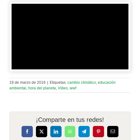
18 de marzo de 2016
|
Etiquetas:
cambio climático
,
educación
ambiental
,
hora del planeta
,
Vídeo
,
wwf
¡Comparte en tus redes!
Facebook
X
LinkedIn
WhatsApp
Telegram
Pinterest
Correo
electrónico