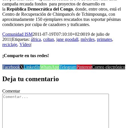
campaña recauda fondos para proyectos de desarrollo en
la
República Democrática del Congo
, donde, entre otros, está el
Centro de Recuperación de Chimpancés de Tchimpounga, con
aproximadamente 150 ejemplares rescatados tras soportar pésimas
condiciones por culpa de cazadores y traficantes.
Comunidad ISM
2011-07-19T07:10:10+02:00
19 de julio de
2011
|
Etiquetas:
áfrica
,
coltan
,
jane goodall
,
móviles
,
primates
,
reciclaje
,
Vídeo
|
¡Comparte en tus redes!
Facebook
X
LinkedIn
WhatsApp
Telegram
Pinterest
Correo electrónico
Deja tu comentario
Comentar