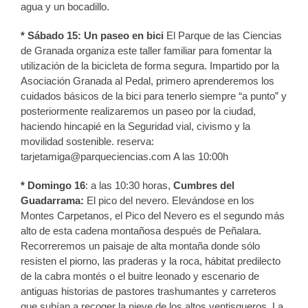
agua y un bocadillo.
* Sábado 15: Un paseo en bici
El Parque de las Ciencias
de Granada organiza este taller familiar para fomentar la
utilización de la bicicleta de forma segura. Impartido por la
Asociación Granada al Pedal, primero aprenderemos los
cuidados básicos de la bici para tenerlo siempre “a punto” y
posteriormente realizaremos un paseo por la ciudad,
haciendo hincapié en la Seguridad vial, civismo y la
movilidad sostenible. reserva:
tarjetamiga@parqueciencias.com A las 10:00h
* Domingo 16
: a las 10:30 horas,
Cumbres del
Guadarrama:
El pico del nevero. Elevándose en los
Montes Carpetanos, el Pico del Nevero es el segundo más
alto de esta cadena montañosa después de Peñalara.
Recorreremos un paisaje de alta montaña donde sólo
resisten el piorno, las praderas y la roca, hábitat predilecto
de la cabra montés o el buitre leonado y escenario de
antiguas historias de pastores trashumantes y carreteros
que subían a recoger la nieve de los altos ventisqueros. La