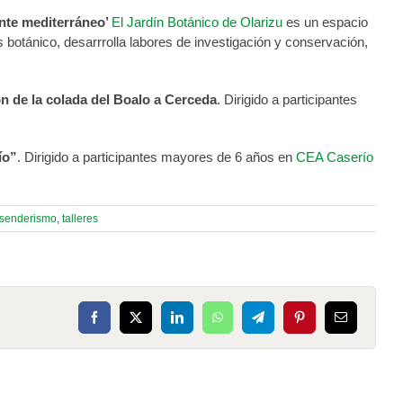
onte mediterráneo’
El Jardín Botánico de Olarizu
es un espacio
 botánico, desarrrolla labores de investigación y conservación,
n de la colada del Boalo a Cerceda
. Dirigido a participantes
ío”
. Dirigido a participantes mayores de 6 años en
CEA Caserío
senderismo
,
talleres
Facebook
X
LinkedIn
WhatsApp
Telegram
Pinterest
Correo
electrónico