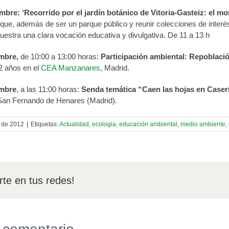
mbre: ‘Recorrido por el jardín botánico de Vitoria-Gasteiz: el m
 que, además de ser un parque público y reunir colecciones de interés
uestra una clara vocación educativa y divulgativa. De 11 a 13 h
embre,
de 10:00 a 13:00 horas:
Participación ambiental: Repoblació
2 años en el
CEA Manzanares
, Madrid.
embre
, a las 11:00 horas:
Senda temática “Caen las hojas en Caser
an Fernando de Henares (Madrid).
 de 2012
|
Etiquetas:
Actualidad
,
ecologia
,
educación ambiental
,
medio ambiente
,
te en tus redes!