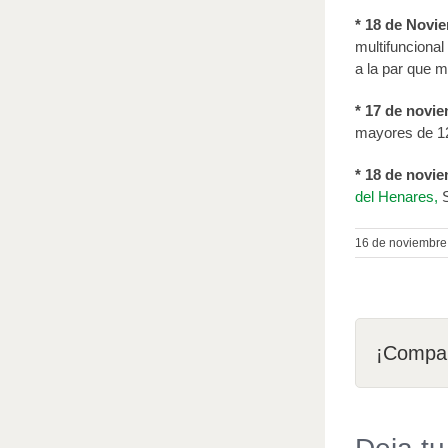
* 18 de Novie
multifuncional
a la par que m
* 17 de novi
mayores de 1
* 18 de novi
del Henares,
S
16 de noviembre
¡Compar