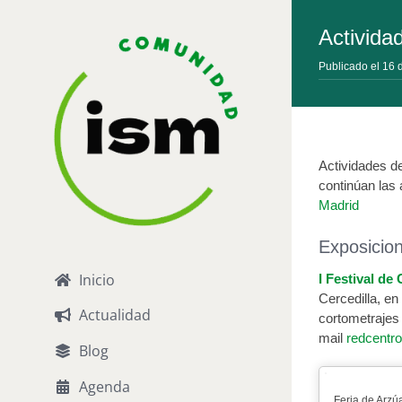
Saltar
al
Activida
contenido
Publicado el 16
Actividades d
continúan las
Madrid
Exposicio
Inicio
I Festival de
Cercedilla, en
Actualidad
cortometrajes 
mail
redcentr
Blog
Agenda
Feria de Arzú