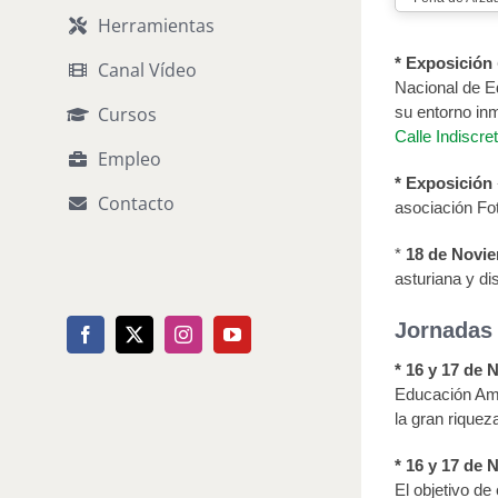
Herramientas
* Exposición
Canal Vídeo
Nacional de E
su entorno in
Cursos
Calle Indiscre
Empleo
* Exposición
Contacto
asociación Fo
*
18 de Novi
asturiana y di
Jornadas 
Facebook
X
Instagram
YouTube
*
16 y 17 de 
Educación Amb
la gran riquez
* 16 y 17 de 
El objetivo de