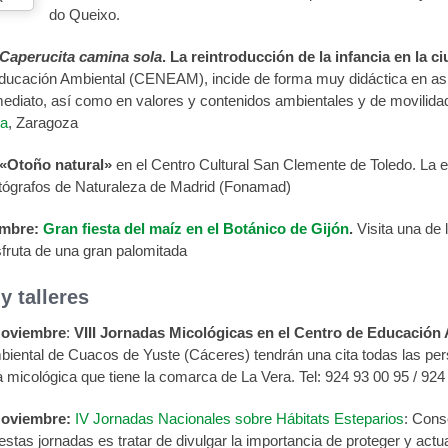
do Queixo.
Caperucita camina sola
. La reintroducción de la infancia en la c
ducación Ambiental (CENEAM), incide de forma muy didáctica en aspec
mediato, así como en valores y contenidos ambientales y de movilida
ta
, Zaragoza
 «Otoño natural»
en el Centro Cultural San Clemente de Toledo. La ex
tógrafos de Naturaleza de Madrid (Fonamad)
embre:
Gran fiesta del maíz en el Botánico de Gijón
.
Visita una de 
sfruta de una gran palomitada
y talleres
Noviembre
:
VIII Jornadas Micológicas en el Centro de Educación
iental de Cuacos de Yuste (Cáceres) tendrán una cita todas las pers
a micológica que tiene la comarca de La Vera. Tel: 924 93 00 95 / 92
Noviembre:
IV Jornadas Nacionales sobre Hábitats Esteparios
: Cons
 estas jornadas es tratar de divulgar la importancia de proteger y act