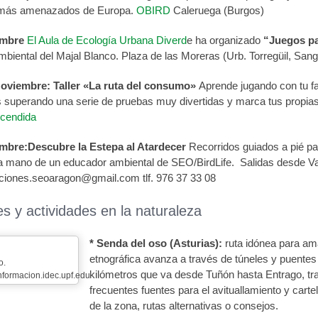
más amenazados de Europa.
OBIRD
Caleruega (Burgos)
embre
El Aula de Ecología Urbana Diverd
e ha organizado
“Juegos pa
biental del Majal Blanco. Plaza de las Moreras (Urb. Torregüil, Sang
 Noviembre:
Taller «La ruta del consumo»
Aprende jugando con tu f
s superando una serie de pruebas muy divertidas y marca tus propi
cendida
embre:Descubre la Estepa al Atardecer
Recorridos guiados a pié pa
a mano de un educador ambiental de SEO/BirdLife. Salidas desde Val
pciones.seoaragon@gmail.com tlf. 976 37 33 08
s y actividades en la naturaleza
* Senda del oso (Asturias):
ruta idónea para ama
etnográfica avanza a través de túneles y puentes
o.
kilómetros que va desde Tuñón hasta Entrago, tran
informacion.idec.upf.edu
frecuentes fuentes para el avituallamiento y cart
de la zona, rutas alternativas o consejos.