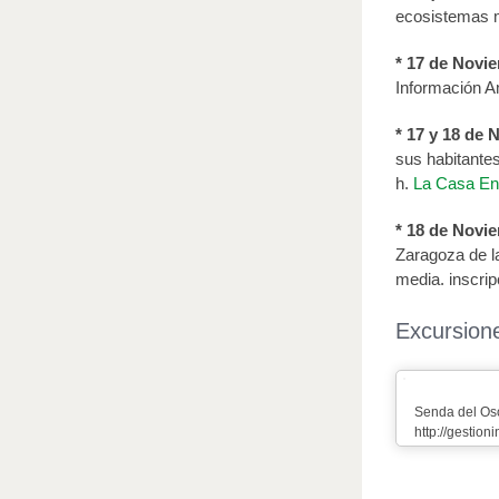
ecosistemas 
* 17 de Novi
Información Am
* 17 y 18 de
sus habitante
h.
La Casa En
* 18 de Novi
Zaragoza de l
media. inscri
Excursione
Senda del Os
http://gestion