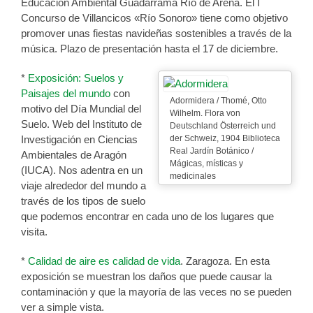
Educación Ambiental Guadarrama Río de Arena. El I
Concurso de Villancicos «Río Sonoro» tiene como objetivo
promover unas fiestas navideñas sostenibles a través de la
música. Plazo de presentación hasta el 17 de diciembre.
*
Exposición: Suelos y
Paisajes del mundo
con
Adormidera / Thomé, Otto
motivo del Día Mundial del
Wilhelm. Flora von
Suelo. Web del Instituto de
Deutschland Österreich und
Investigación en Ciencias
der Schweiz, 1904 Biblioteca
Real Jardín Botánico /
Ambientales de Aragón
Mágicas, místicas y
(IUCA). Nos adentra en un
medicinales
viaje alrededor del mundo a
través de los tipos de suelo
que podemos encontrar en cada uno de los lugares que
visita.
*
Calidad de aire es calidad de vida
. Zaragoza. En esta
exposición se muestran los daños que puede causar la
contaminación y que la mayoría de las veces no se pueden
ver a simple vista.