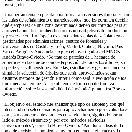
investigador.
“Una herramienta empleada para formar a los gestores forestales son
las aulas de señalamiento o marteloscopios, que les permiten decidir
qué ejemplares de una zona determinada deben ser cortados para su
aprovechamiento cumpliendo con distintos objetivos de producción
y preservación. En España existen distintas aulas de señalamiento
gestionadas por administraciones, centros de forestales y
Universidades en Castilla y León, Madrid, Galicia, Navarra, País
Vasco, Aragón y Andalucía” explica el investigador del MNCN
Andrés Bravo-Oviedo. “Se trata de parcelas de 1 hectárea de
superficie en las que se conoce la posición de todos los árboles, su
especie y sus dimensiones. En ellas, estudiantes y gestores pueden
simular la selección de árboles que serán aprovechados según
distintos métodos de gestión e inferir cómo será la evolución de los
que quedarían en pie. Así se obtiene de forma no destructiva
información sobre la sostenibilidad del método” puntualiza Bravo-
Oviedo.
“El objetivo del estudio fue analizar qué tipo de árboles y con qué
intensidad son seleccionados para aprovechamiento por evaluadores
con y sin conocimientos previos en selvicultura, siguiendo por un
lado el método sistémico y, por otro, métodos selvícolas
convencionales”, comenta Bravo-Oviedo. “Para los análisis de la
toma de decisiones también se tuvieron en cuenta el género y la