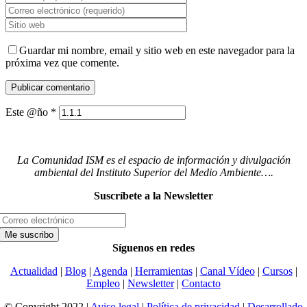
Guardar mi nombre, email y sitio web en este navegador para la
próxima vez que comente.
Este @ño
*
La Comunidad ISM es el espacio de información y divulgación
ambiental del Instituto Superior del Medio Ambiente….
Suscríbete a la Newsletter
Síguenos en redes
Actualidad
|
Blog
|
Agenda
|
Herramientas
|
Canal Vídeo
|
Cursos
|
Empleo
|
Newsletter
|
Contacto
© Copyright 2022 |
Aviso legal
|
Política de privacidad
|
Desarrollado