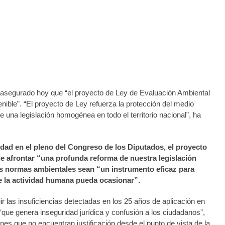
ación Ambiental en el Congreso
a asegurado hoy que “el proyecto de Ley de Evaluación Ambiental
nible”. “El proyecto de Ley refuerza la protección del medio
e una legislación homogénea en todo el territorio nacional”, ha
dad en el pleno del
Congreso de los Diputad
os, el proyecto
 afrontar “una profunda reforma de nuestra legislación
las normas ambientales sean “un instrumento eficaz para
ue la actividad humana pueda ocasionar”.
ir las insuficiencias detectadas en los 25 años de aplicación en
que genera inseguridad jurídica y confusión a los ciudadanos”,
nes que no encuentran justificación desde el punto de vista de la