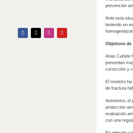
prevención am
Ante esta situ
teniendo en es
homogeneizar l
Facebook
X
Instagram
YouTube
Objetivos de
Arias Cañete h
presentan mayo
corrección y 
El ministro ha
de fractura hi
Asimismo, el p
protección amb
evaluación am
con una regul
En relación co