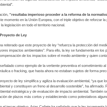
biental”.
ación,
“resultaba imperioso proceder a la reforma de la normativ
te momento en la Unión Europea, con el triple objetivo de reforzar la p
a legislación en todo el territorio nacional.
 Proyecto de Ley
a reiterado que este proyecto de ley “refuerza la protección del me
res impactos ambientales”. Para ello, la ley se fundamenta en los pr
compensación de los impactos sobre el medio ambiente y quien cont
 señalado como ejemplo de la vertiente preventiva el sometimiento al
dráulica o fracking, que hasta ahora no estaban sujetos de forma prec
royecto de ley simplifica y agiliza la evaluación ambiental, “ya qu
iental y constituyen un freno al desarrollo sostenible”, ha afirmado. 
biental estratégica y de evaluación de impacto ambiental. También se
ación de plazos más cortos y estableciendo como potestativos algunos
n el tercer objetivo, Arias Cañete ha señalado que la ley incrementa