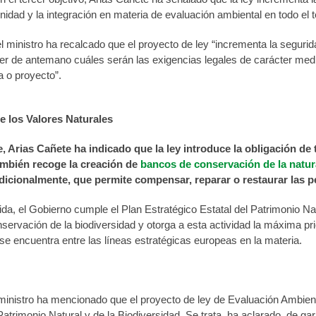
idad y la integración en materia de evaluación ambiental en todo el ter
 el ministro ha recalcado que el proyecto de ley “incrementa la seguri
r de antemano cuáles serán las exigencias legales de carácter medio
a o proyecto”.
e los Valores Naturales
e, Arias Cañete ha indicado que la
ley introduce la obligación de 
ambién recoge la creación de
bancos de conservación de la natur
adicionalmente, que permite compensar, reparar o restaurar las p
a, el Gobierno cumple el Plan Estratégico Estatal del Patrimonio Nat
ervación de la biodiversidad y otorga a esta actividad la máxima pri
e encuentra entre las líneas estratégicas europeas en la materia.
l ministro ha mencionado que el proyecto de ley de Evaluación Ambien
Patrimonio Natural y de la Biodiversidad. Se trata, ha aclarado, de g