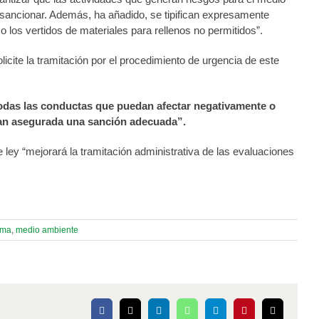
sancionar. Además, ha añadido, se tipifican expresamente
los vertidos de materiales para rellenos no permitidos”.
icite la tramitación por el procedimiento de urgencia de este
 todas las conductas que puedan afectar negativamente o
ngan asegurada una sanción adecuada”.
ley “mejorará la tramitación administrativa de las evaluaciones
ama
,
medio ambiente
Facebook
X
LinkedIn
WhatsApp
Telegram
Pinterest
Correo