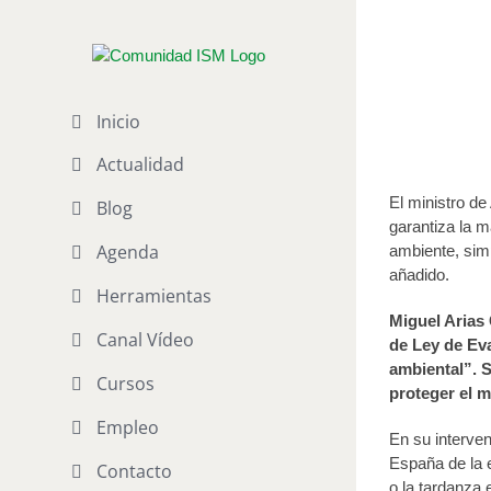
Saltar
al
Arias Ca
contenido
Publicado el 10 
Inicio
Actualidad
El ministro d
Blog
garantiza la m
Agenda
ambiente, simp
añadido.
Herramientas
Miguel Arias 
Canal Vídeo
de Ley de Ev
ambiental”. S
Cursos
proteger el m
Empleo
En su interven
España de la e
Contacto
o la tardanza 