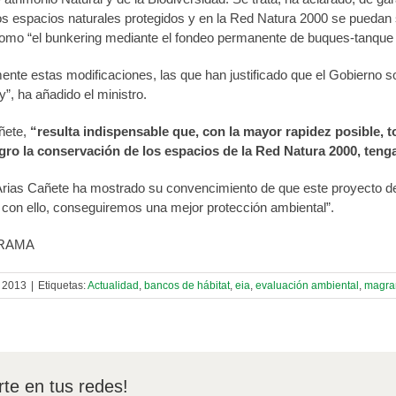
os espacios naturales protegidos y en la Red Natura 2000 se puedan 
omo “el bunkering mediante el fondeo permanente de buques-tanque o 
nte estas modificaciones, las que han justificado que el Gobierno sol
y”, ha añadido el ministro.
ñete,
“resulta indispensable que, con la mayor rapidez posible,
igro la conservación de los espacios de la Red Natura 2000, te
 Arias Cañete ha mostrado su convencimiento de que este proyecto de 
 con ello, conseguiremos una mejor protección ambiental”.
GRAMA
e 2013
|
Etiquetas:
Actualidad
,
bancos de hábitat
,
eia
,
evaluación ambiental
,
magr
te en tus redes!