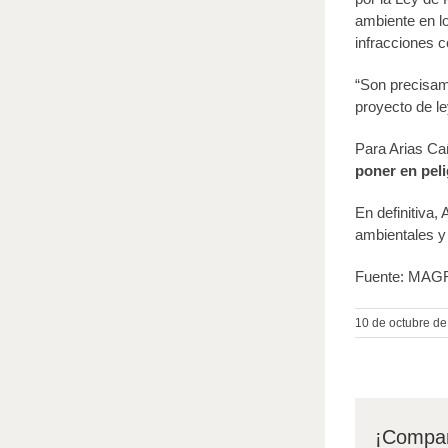
ambiente en l
infracciones c
“Son precisame
proyecto de le
Para Arias Ca
poner en pel
En definitiva,
ambientales y
Fuente: MA
10 de octubre d
¡Compar