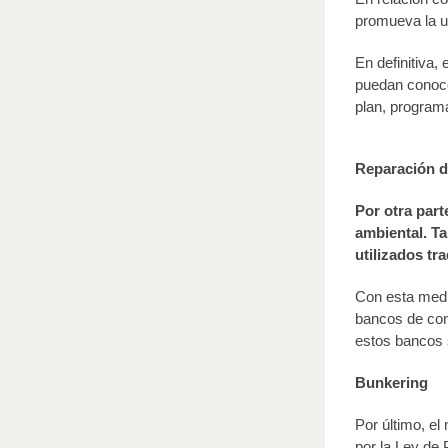
promueva la un
En definitiva,
puedan conoce
plan, program
Reparación d
Por otra part
ambiental. T
utilizados tr
Con esta medid
bancos de cons
estos bancos s
Bunkering
Por último, e
por la Ley de 