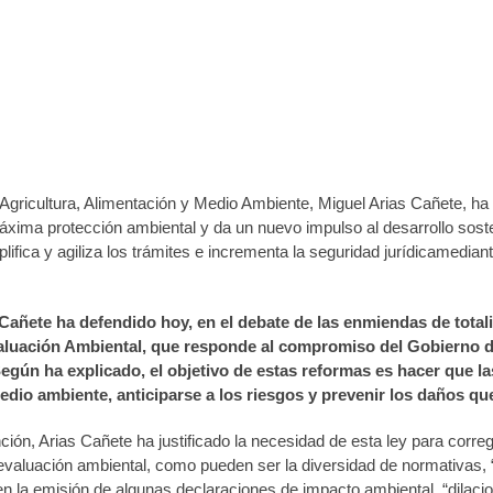
ñete defiende el proyecto de Ley de Evalu
de octubre de 2013
e Agricultura, Alimentación y Medio Ambiente, Miguel Arias Cañete, h
áxima protección ambiental y da un nuevo impulso al desarrollo soste
lifica y agiliza los trámites e incrementa la seguridad jurídicamediant
Cañete ha defendido hoy, en el debate de las enmiendas de totali
aluación Ambiental,
que responde al compromiso del Gobierno de
egún ha explicado, el objetivo de estas reformas es hacer que 
edio ambiente, anticiparse a los riesgos y prevenir los daños q
ción, Arias Cañete ha justificado la necesidad de esta ley para correg
valuación ambiental, como pueden ser la diversidad de normativas, “
en la emisión de algunas declaraciones de impacto ambiental, “dilacio