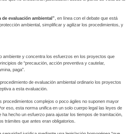
a de evaluación ambiental”
, en línea con el debate que está
rotección ambiental, simplificar y agilizar los procedimientos, y
dio ambiente y concentra los esfuerzos en los proyectos que
incipios de “precaución, acción preventiva y cautelar,
amina, paga”.
 procedimiento de evaluación ambiental ordinario los proyectos
eptiva a esta evaluación.
e los procedimientos complejos o poco ágiles no suponen mayor
Por eso, esta norma unifica en un solo cuerpo legal las leyes de
 ha hecho un esfuerzo para ajustar los tiempos de tramitación,
 trámites que antes eran obligatorios.
 la seguridad jurídica mediante una legislación homogénea “que