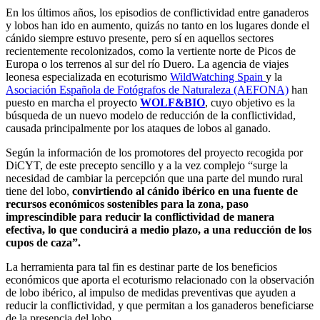
En los últimos años, los episodios de conflictividad entre ganaderos
y lobos han ido en aumento, quizás no tanto en los lugares donde el
cánido siempre estuvo presente, pero sí en aquellos sectores
recientemente recolonizados, como la vertiente norte de Picos de
Europa o los terrenos al sur del río Duero. La agencia de viajes
leonesa especializada en ecoturismo
WildWatching Spain
y la
Asociación Española de Fotógrafos de Naturaleza (AEFONA)
han
puesto en marcha el proyecto
WOLF&BIO
, cuyo objetivo es la
búsqueda de un nuevo modelo de reducción de la conflictividad,
causada principalmente por los ataques de lobos al ganado.
Según la información de los promotores del proyecto recogida por
DiCYT, de este precepto sencillo y a la vez complejo “surge la
necesidad de cambiar la percepción que una parte del mundo rural
tiene del lobo,
convirtiendo al cánido ibérico en una fuente de
recursos económicos sostenibles para la zona, paso
imprescindible para reducir la conflictividad de manera
efectiva, lo que conducirá a medio plazo, a una reducción de los
cupos de caza”.
La herramienta para tal fin es destinar parte de los beneficios
económicos que aporta el ecoturismo relacionado con la observación
de lobo ibérico, al impulso de medidas preventivas que ayuden a
reducir la conflictividad, y que permitan a los ganaderos beneficiarse
de la presencia del lobo.