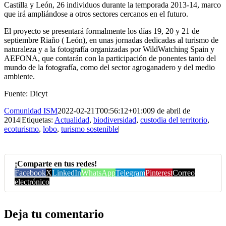
Castilla y León, 26 individuos durante la temporada 2013-14, marco
que irá ampliándose a otros sectores cercanos en el futuro.
El proyecto se presentará formalmente los días 19, 20 y 21 de
septiembre Riaño ( León), en unas jornadas dedicadas al turismo de
naturaleza y a la fotografía organizadas por WildWatching Spain y
AEFONA, que contarán con la participación de ponentes tanto del
mundo de la fotografía, como del sector agroganadero y del medio
ambiente.
Fuente: Dicyt
Comunidad ISM
2022-02-21T00:56:12+01:00
9 de abril de
2014
|
Etiquetas:
Actualidad
,
biodiversidad
,
custodia del territorio
,
ecoturismo
,
lobo
,
turismo sostenible
|
¡Comparte en tus redes!
Facebook
X
LinkedIn
WhatsApp
Telegram
Pinterest
Correo
electrónico
Deja tu comentario