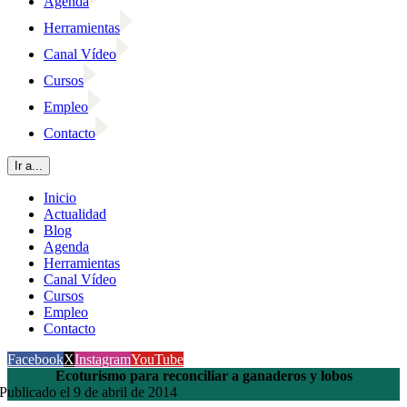
Agenda
Herramientas
Canal Vídeo
Cursos
Empleo
Contacto
Ir a...
Inicio
Actualidad
Blog
Agenda
Herramientas
Canal Vídeo
Cursos
Empleo
Contacto
Facebook
X
Instagram
YouTube
Ecoturismo para reconciliar a ganaderos y lobos
Publicado el 9 de abril de 2014