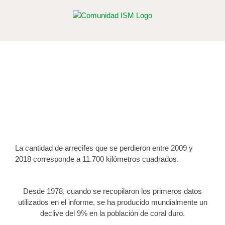
Saltar
al
contenido
El 14% del coral del planeta ha
desaparecido como consecuencia
del cambio climático
Publicado el 7 de octubre de 2021
La cantidad de arrecifes que se perdieron entre 2009 y
2018 corresponde a 11.700 kilómetros cuadrados.
Desde 1978, cuando se recopilaron los primeros datos
utilizados en el informe, se ha producido mundialmente un
declive del 9% en la población de coral duro.