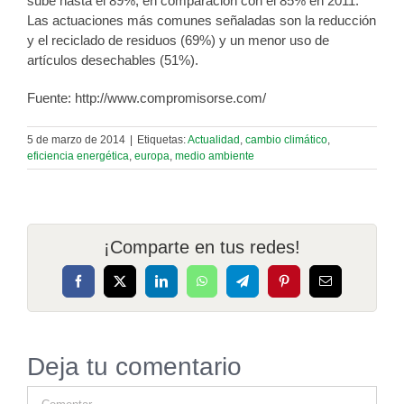
sube hasta el 89%, en comparación con el 85% en 2011.
Las actuaciones más comunes señaladas son la reducción
y el reciclado de residuos (69%) y un menor uso de
artículos desechables (51%).
Fuente: http://www.compromisorse.com/
5 de marzo de 2014
|
Etiquetas:
Actualidad
,
cambio climático
,
eficiencia energética
,
europa
,
medio ambiente
¡Comparte en tus redes!
Facebook
X
LinkedIn
WhatsApp
Telegram
Pinterest
Correo
electrónico
Deja tu comentario
Comentar