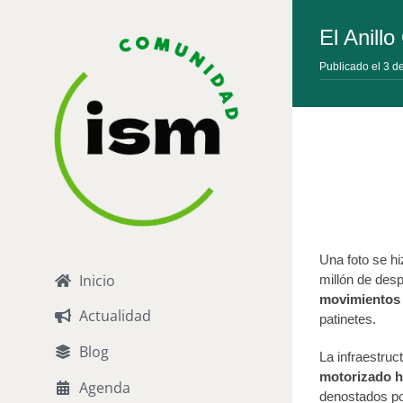
Saltar
al
El Anill
contenido
Publicado el 3 d
Una foto se hi
Inicio
millón de desp
movimientos 
Actualidad
patinetes.
Blog
La infraestru
motorizado h
Agenda
denostados po