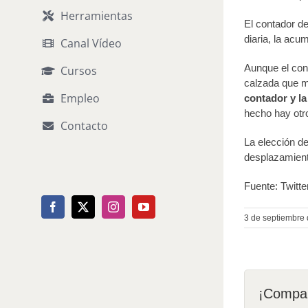
Herramientas
El contador de 
diaria, la acu
Canal Vídeo
Aunque el con
Cursos
calzada que mid
Empleo
contador y la
hecho hay otr
Contacto
La elección de
desplazamiento
Fuente: Twitte
Facebook
X
Instagram
YouTube
3 de septiembre
¡Compar