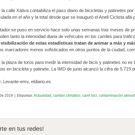
la calle Xàtiva contabiliza el paso diario de bicicletas y patinetes por
mulada en el año y la total desde que se inauguró el Anell Ciclista all
tador se puso en servicio hace solo unas semanas tras meses de pru
en tanto la intensidad diaria de vehículos en los carriles para tráfico 
 visibilización de estas estadísticas tratan de animar a más y 
os marcadores menos sofisticados en otros puntos de la ciudad, como
 la plaza de toros para medir la intensidad de bicis y patinetes no e
s en bicicleta y patinete. La IMD de junio alcanzó la cifra de 5.719
r, Levante-emv, eldiario.es
 de 2019
|
Etiquetas:
Actualidad
,
cambio climático
,
carril bici
,
contaminación atmosf
te en tus redes!