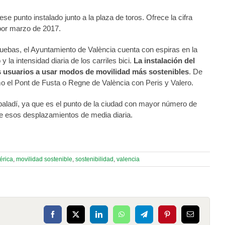
 ese punto instalado junto a la plaza de toros. Ofrece la cifra
á por marzo de 2017.
ebas, el Ayuntamiento de València cuenta con espiras en la
y la intensidad diaria de los carriles bici.
La instalación del
más usuarios a usar modos de movilidad más sostenibles
. De
 el Pont de Fusta o Regne de València con Peris y Valero.
s baladí, ya que es el punto de la ciudad con mayor número de
 de esos desplazamientos de media diaria.
érica
,
movilidad sostenible
,
sostenibilidad
,
valencia
Facebook
X
LinkedIn
WhatsApp
Telegram
Pinterest
Correo
electrónico