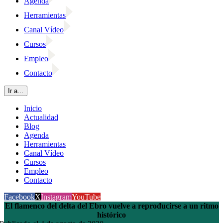
Agenda
Herramientas
Canal Vídeo
Cursos
Empleo
Contacto
Ir a...
Inicio
Actualidad
Blog
Agenda
Herramientas
Canal Vídeo
Cursos
Empleo
Contacto
Facebook
X
Instagram
YouTube
El flamenco del delta del Ebro vuelve a reproducirse a un ritmo
histórico