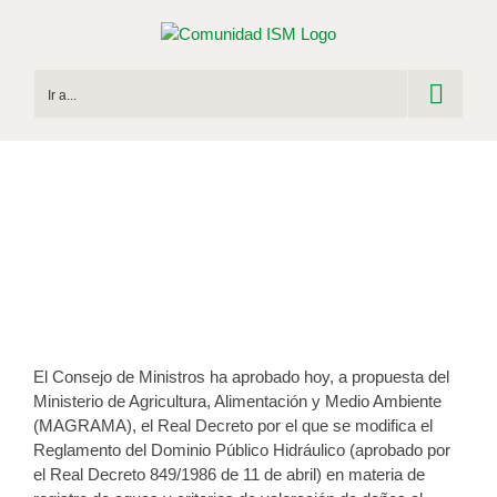
Saltar
al
contenido
Ir a...
El Gobierno aprueba el RD que
modifica el Reglamento del Dominio
Público Hidráulico
Publicado el 6 de septiembre de 2013
El Consejo de Ministros ha aprobado hoy, a propuesta del
Ministerio de Agricultura, Alimentación y Medio Ambiente
(MAGRAMA), el Real Decreto por el que se modifica el
Reglamento del Dominio Público Hidráulico (aprobado por
el Real Decreto 849/1986 de 11 de abril) en materia de