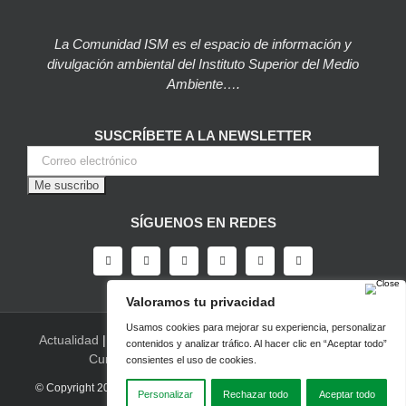
La Comunidad ISM es el espacio de información y
divulgación ambiental del Instituto Superior del Medio
Ambiente….
SUSCRÍBETE A LA NEWSLETTER
SÍGUENOS EN REDES
Actualidad
|
Blog
|
Agenda
|
Herramientas
|
Canal Vídeo
|
Cursos
|
Empleo
|
Newsletter
|
Contacto
© Copyright 2022 |
Aviso legal
|
Política de privacidad
|
Desarrollado
por LBM Diseño Web