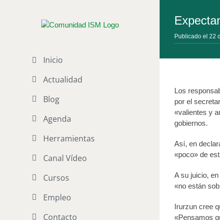
Saltar
al
Expectan
contenido
Publicado el 22 
Inicio
Actualidad
Los responsab
Blog
por el secret
«valientes y a
Agenda
gobiernos.
Herramientas
Así, en decla
«poco» de est
Canal Vídeo
A su juicio, 
Cursos
«no están sobr
Empleo
Irurzun cree 
Contacto
«Pensamos que