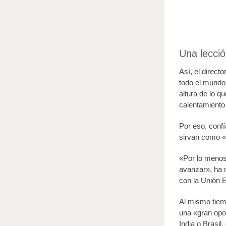
Una lecció
Así, el direc
todo el mundo 
altura de lo 
calentamiento 
Por eso, conf
sirvan como «
«Por lo menos
avanzar», ha 
con la Unión E
Al mismo tiem
una «gran opo
India o Brasi