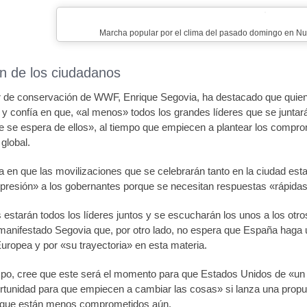
Marcha popular por el clima del pasado domingo en Nu
n de los ciudadanos
tor de conservación de WWF, Enrique Segovia, ha destacado que qui
y confía en que, «al menos» todos los grandes líderes que se juntar
que se espera de ellos», al tiempo que empiecen a plantear los comp
global.
ía en que las movilizaciones que se celebrarán tanto en la ciudad 
presión» a los gobernantes porque se necesitan respuestas «rápida
 estarán todos los líderes juntos y se escucharán los unos a los ot
manifestado Segovia que, por otro lado, no espera que España haga 
uropea y por «su trayectoria» en esta materia.
po, cree que este será el momento para que Estados Unidos de «un 
rtunidad para que empiecen a cambiar las cosas» si lanza una propu
l, que están menos comprometidos aún.