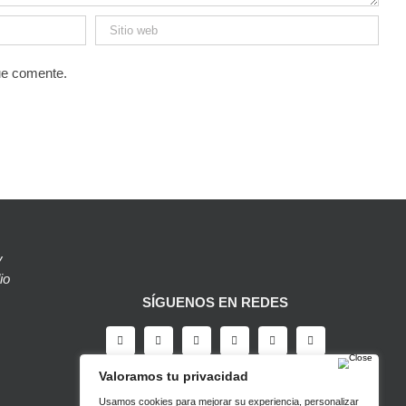
ue comente.
y
io
SÍGUENOS EN REDES