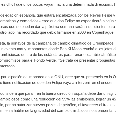
es difícil que unos pocos vayan hacia una determinada dirección», 
 delegación española, que estará encabezada por los Reyes Felipe y 
plomáticos y comedidos» cree que don Felipe no especificará ningún 
asos que se puedan dar la próxima semana serán insuficientes para l
 otro lado, ha recordado que debió firmarse en 2009 en Copenhague.
ta, la portavoz de la campaña de cambio climático de Greenpeace, T
n evento «muy importante» donde Ban Ki Moon reunirá a los jefes 
 ambiciosas dentro de los estándares para frenar el cambio climático
ompromisos para el Fondo Verde. «Se trata de presentar propuesta
omentado.
a participación del monarca en la ONU, cree que su presencia en la
tiene notificación de que don Felipe vaya a intervenir en el encuentr
considera que para ir en la buena dirección España debe dar un «giro 
mbiciosos como una reducción del 55% las emisiones, lograr un 45% 
cio, por no autorizar nuevos pozos de petróleo, ni favorecer el frack
imiten a hablar de la gravedad del cambio climático sino a presentar 