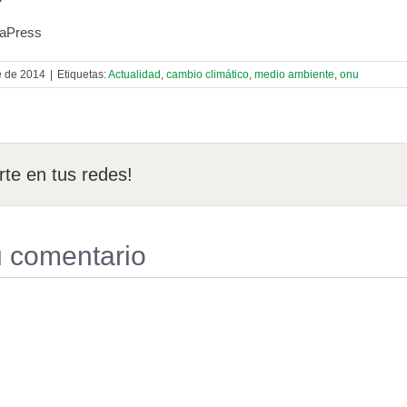
paPress
e de 2014
|
Etiquetas:
Actualidad
,
cambio climático
,
medio ambiente
,
onu
te en tus redes!
u comentario