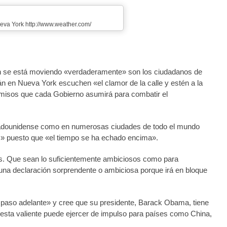
eva York http://www.weather.com/
en se está moviendo «verdaderamente» son los ciudadanos de
án en Nueva York escuchen «el clamor de la calle y estén a la
romisos que cada Gobierno asumirá para combatir el
estadounidense como en numerosas ciudades de todo el mundo
s» puesto que «el tiempo se ha echado encima».
ros. Que sean lo suficientemente ambiciosos como para
una declaración sorprendente o ambiciosa porque irá en bloque
paso adelante» y cree que su presidente, Barack Obama, tiene
esta valiente puede ejercer de impulso para países como China,