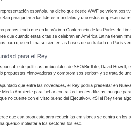
 representación española, ha dicho que desde WWF se valora positiv
Ban para juntar a los líderes mundiales y que éstos empiecen «a ret
, ha pronosticado que en la próxima Conferencia de las Partes de Lim
cree que cuando estas citas se celebran en América Latina tienen «m
nos para que en Lima se sienten las bases de un tratado en París v
unidad para el Rey
responsable de políticas ambientales de SEO/BirdLife, David Howell, 
ió propuestas «innovadoras y compromisos serios» y se trata de una 
puntado que entre las novedades, el Rey podría presentar en Nueva Y
y Medio Ambiente para luchar contra las fuentes difusas, aunque para
que no cuente con el visto bueno del Ejecutivo». «Si el Rey tiene algo
ree que esa propuesta para reducir las emisiones se centra en los sec
a querido molestar a los sectores fósiles».