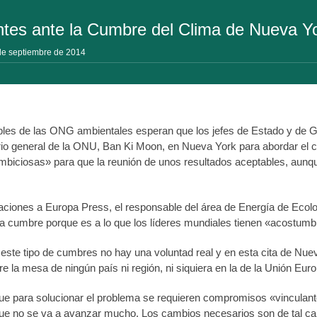
tes ante la Cumbre del Clima de Nueva Y
de septiembre de 2014
les de las ONG ambientales esperan que los jefes de Estado y de Go
ario general de la ONU, Ban Ki Moon, en Nueva York para abordar el
mbiciosas» para que la reunión de unos resultados aceptables, aunque
raciones a Europa Press, el responsable del área de Energía de Ecol
a cumbre porque es a lo que los líderes mundiales tienen «acostumb
en este tipo de cumbres no hay una voluntad real y en esta cita de N
e la mesa de ningún país ni región, ni siquiera en la de la Unión Euro
que para solucionar el problema se requieren compromisos «vinculante
 no se va a avanzar mucho. Los cambios necesarios son de tal cal