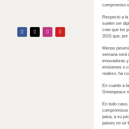
compromiso o 
Respecto a la
suelen ser di
cree que los p
Facebook
X
Instagram
YouTube
2015 que, por
Menos pesimis
semana será u
innovadoras y
emisiones o c
reales», ha c
En cuanto a l
Greenpeace no 
En todo caso, 
compromisos a
pasa, a su jui
países no se l