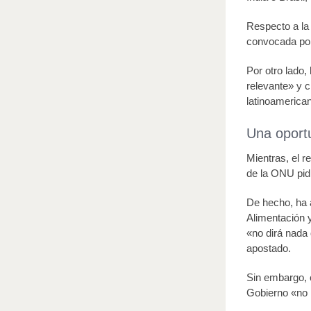
Respecto a la
convocada por 
Por otro lado
relevante» y 
latinoamerica
Una oport
Mientras, el 
de la ONU pid
De hecho, ha a
Alimentación 
«no dirá nada 
apostado.
Sin embargo, c
Gobierno «no h