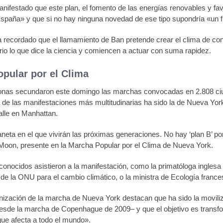
nifestado que este plan, el fomento de las energías renovables y favo
spaña» y que si no hay ninguna novedad de ese tipo supondría «un f
a recordado que el llamamiento de Ban pretende crear el clima de con
io lo que dice la ciencia y comiencen a actuar con suma rapidez.
pular por el Clima
onas secundaron este domingo las marchas convocadas en 2.808 ciu
a de las manifestaciones más multitudinarias ha sido la de Nueva Y
calle en Manhattan.
aneta en el que vivirán las próximas generaciones. No hay ‘plan B’ por
oon, presente en la Marcha Popular por el Clima de Nueva York.
conocidos asistieron a la manifestación, como la primatóloga inglesa
de la ONU para el cambio climático, o la ministra de Ecología franc
nización de la marcha de Nueva York destacan que ha sido la moviliz
esde la marcha de Copenhague de 2009– y que el objetivo es transfo
que afecta a todo el mundo».