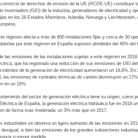
 comercio de derechos de emisión de la UE (RCDE-UE) constituye la 
to invernadero (GEI) de la industria, generadores de electricidad y 
fijas en los 28 Estados Miembros, Islandia, Noruega y Liechtenstein,
uropeos.
te régimen afecta a más de 800 instalaciones fijas y cerca de 30 op
ubiertas por este régimen en España suponen alrededor del 40% del to
de las emisiones de las instalaciones sujetas a este régimen en 201
éctrica, que ha registrado una reducción de sus emisiones de GEI del
cedentes de la generación de electricidad aumentaron un 18,8%. En 2
í, las emisiones de centrales térmicas de carbón disminuyen un 17%
cen en un 18%.
tamiento del sector de generación eléctrica tiene su origen, como pr
léctrica de España, la generación eléctrica hidráulica fue en 2018 u
ien de forma más moderada: un 3% más que en 2017.
es industriales se observa un ligero aumento de las emisiones en 201
s desigual, si bien las emisiones de los grandes subsectores industria
mayor o menor medida.