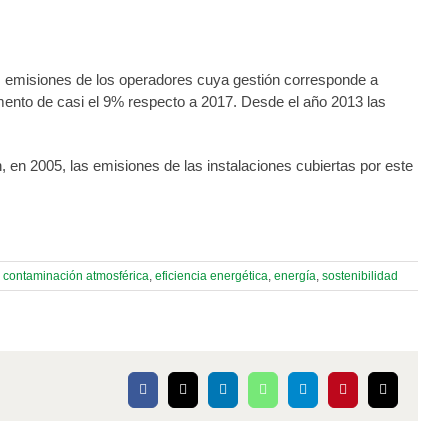
las emisiones de los operadores cuya gestión corresponde a
ento de casi el 9% respecto a 2017. Desde el año 2013 las
 en 2005, las emisiones de las instalaciones cubiertas por este
,
contaminación atmosférica
,
eficiencia energética
,
energía
,
sostenibilidad
Facebook
X
LinkedIn
WhatsApp
Telegram
Pinterest
Correo
electrónico