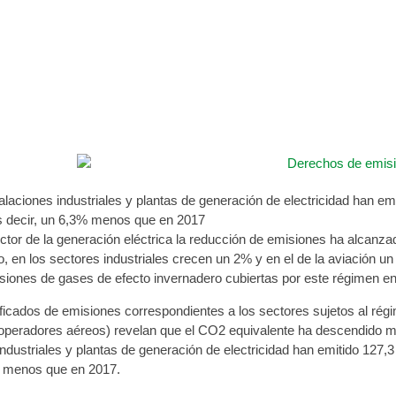
iones industriales y plantas de generación 
e abril de 2019
alaciones industriales y plantas de generación de electricidad han e
s decir, un 6,3% menos que en 2017
ctor de la generación eléctrica la reducción de emisiones ha alcanzad
 en los sectores industriales crecen un 2% y en el de la aviación u
siones de gases de efecto invernadero cubiertas por este régimen en
ificados de emisiones correspondientes a los sectores sujetos al ré
 operadores aéreos) revelan que el CO2 equivalente ha descendido má
industriales y plantas de generación de electricidad han emitido 127
% menos que en 2017.