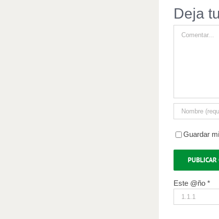
Deja t
Comentar
Guardar mi
Este @ño
*