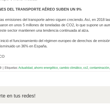
NES DEL TRANSPORTE AÉREO SUBEN UN 9%
 las emisiones del transporte aéreo siguen creciendo. Así, en 2018 
uaron en unos 5 millones de toneladas de CO2, lo que supone un aum
este sector mantienen una tendencia continuada al alza.
nició el funcionamiento del régimen europeo de derechos de emisión,
isminuido un 36% en España.
ECO
19
|
Etiquetas:
Actualidad
,
ahorro energético
,
cambio climático
,
co2
,
contaminación
te en tus redes!