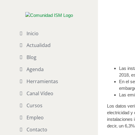
Saltar
al
Instalac
contenido
Publicado el 4 d
Inicio
Actualidad
Blog
Las inst
Agenda
2018, e
Herramientas
En el se
embargo,
Canal Vídeo
Las emi
Cursos
Los datos ver
electricidad y
Empleo
instalaciones 
decir, un 6,3
Contacto