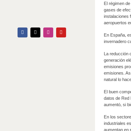
El régimen de
gases de efec
instalaciones 
aeropuertos e
Facebook
X
Instagram
YouTube
En España, es
invernadero c
La reducción 
generación el
emisiones pro
emisiones. As
natural lo ha
El buen compor
datos de Red E
aumentó, si b
En los sector
industriales e
aumentan en 