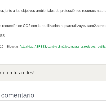
a, junto a los objetivos ambientales de protección de recursos natu
 reducción de CO2 con la reutilización http://reutilizayevitaco2.aeres
ESS
016
|
Etiquetas:
Actualidad
,
AERESS
,
cambio climático
,
magrama
,
residuos
,
reutili
te en tus redes!
 comentario