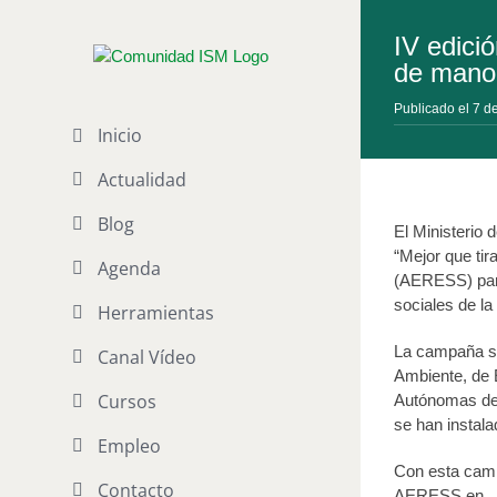
Saltar
al
IV edici
contenido
de mano
Publicado el 7 d
Inicio
Actualidad
Blog
El Ministerio 
“Mejor que ti
Agenda
(AERESS) para 
sociales de la
Herramientas
La campaña se 
Canal Vídeo
Ambiente, de 
Cursos
Autónomas de 
se han instala
Empleo
Con esta camp
Contacto
AERESS en