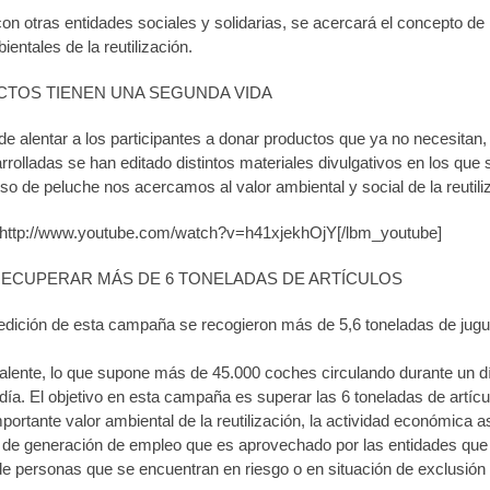
on otras entidades sociales y solidarias, se acercará el concepto de l
ientales de la reutilización.
TOS TIENEN UNA SEGUNDA VIDA
de alentar a los participantes a donar productos que ya no necesita
rolladas se han editado distintos materiales divulgativos en los que 
so de peluche nos acercamos al valor ambiental y social de la reutili
]http://www.youtube.com/watch?v=h41xjekhOjY[/lbm_youtube]
RECUPERAR MÁS DE 6 TONELADAS DE ARTÍCULOS
 edición de esta campaña se recogieron más de 5,6 toneladas de jugue
alente, lo que supone más de 45.000 coches circulando durante un dí
día. El objetivo en esta campaña es superar las 6 toneladas de artí
ortante valor ambiental de la reutilización, la actividad económica a
l de generación de empleo que es aprovechado por las entidades que
de personas que se encuentran en riesgo o en situación de exclusión 