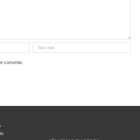
ue comente.
y
io