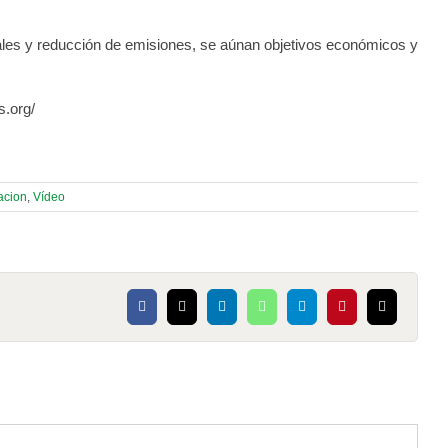
rales y reducción de emisiones, se aúnan objetivos económicos y
s.org/
zacion
,
Vídeo
Facebook
X
LinkedIn
WhatsApp
Telegram
Pinterest
Correo
electrónico