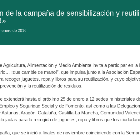
ón de la campaña de sensibilización y reuti
!»
e enero de 2016
de Agricultura, Alimentación y Medio Ambiente invita a participar en la
rarlo… ¡que cambie de mano!”, que impulsa junto a la Asociación Esp
recoger juguetes, ropa y libros para su reutilización, y cuyo objetivo
 prevención y la reutilización de residuos.
extenderá hasta el próximo 29 de enero a 12 sedes ministeriales de 
Empleo y Seguridad Social y de Fomento, así como a las Delegaci
Asturias, Aragón, Cataluña, Castilla-La Mancha, Comunidad Valenci
do jaulas para la recogida de juguetes, ropa y libros que los ciudadano
aña, que se inició a finales de noviembre coincidiendo con la Se