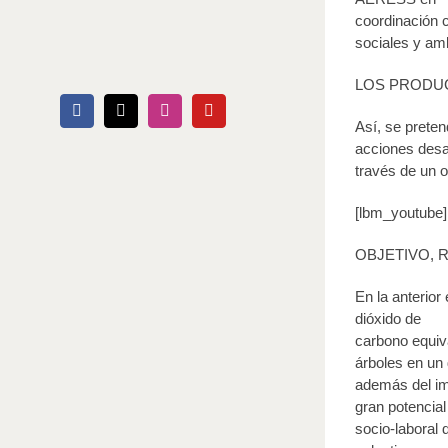
coordinación c
sociales y amb
LOS PRODUC
Facebook
X
Instagram
YouTube
Así, se preten
acciones desar
través de un o
[lbm_youtube
OBJETIVO, 
En la anterior
dióxido de
carbono equiv
árboles en un 
además del imp
gran potencia
socio-laboral 