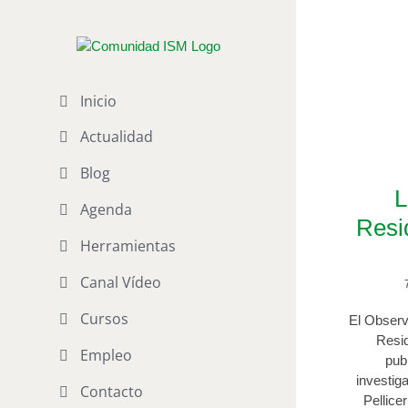
Saltar
al
Etiqueta
contenido
Contenidos afine
Inicio
Actualidad
Blog
L
Agenda
Resi
Herramientas
Canal Vídeo
Cursos
El Observa
Resi
Empleo
publ
investig
Contacto
Pellicer