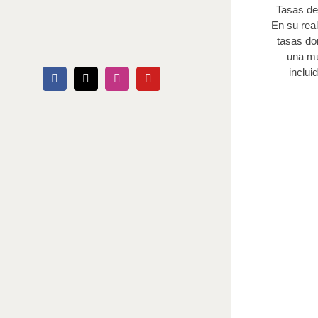
Tasas de
En su real
tasas do
una mu
inclui
Facebook
X
Instagram
YouTube