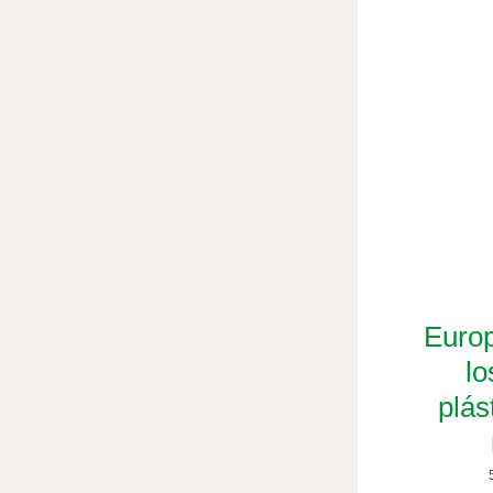
Europ
lo
plás