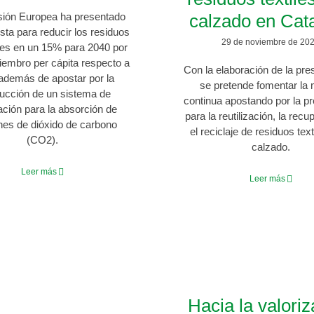
ión Europea ha presentado
calzado en Cat
sta para reducir los residuos
29 de noviembre de 20
es en un 15% para 2040 por
embro per cápita respecto a
Con la elaboración de la pre
además de apostar por la
se pretende fomentar la 
ducción de un sistema de
continua apostando por la p
cación para la absorción de
para la reutilización, la recu
nes de dióxido de carbono
el reciclaje de residuos text
(CO2).
calzado.
Leer más
Leer más
Hacia la valori