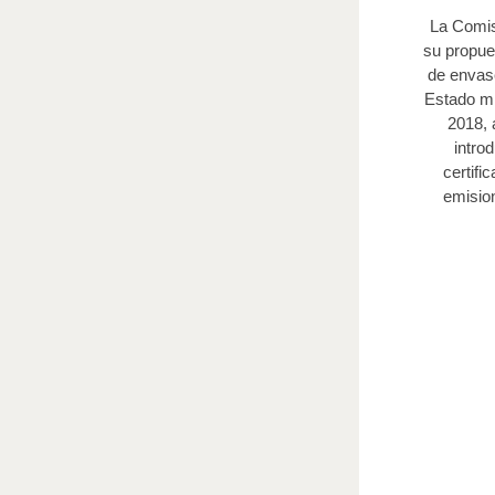
La Comis
su propue
de envas
Estado mi
2018, 
intro
certifi
emisio