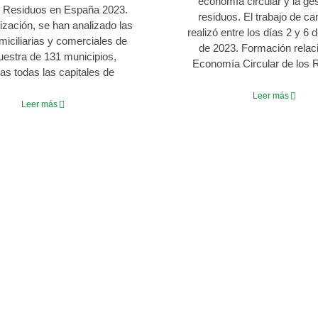
economía circular y la ge
 Residuos en España 2023.
residuos. El trabajo de c
ización, se han analizado las
realizó entre los días 2 y 6 
miciliarias y comerciales de
de 2023. Formación relac
estra de 131 municipios,
Economía Circular de los 
das todas las capitales de
Leer más
Leer más