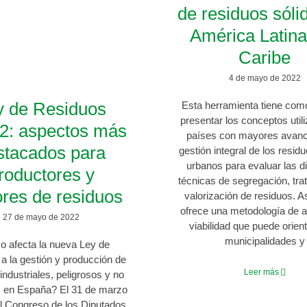
de residuos sóli
América Latina
Caribe
4 de mayo de 2022
y de Residuos
Esta herramienta tiene como
presentar los conceptos util
2: aspectos más
países con mayores avanc
stacados para
gestión integral de los resid
urbanos para evaluar las d
roductores y
técnicas de segregación, tra
ores de residuos
valorización de residuos. 
ofrece una metodología de a
27 de mayo de 2022
viabilidad que puede orient
municipalidades y
 afecta la nueva Ley de
a la gestión y producción de
Leer más
industriales, peligrosos y no
s en España? El 31 de marzo
l Congreso de los Diputados