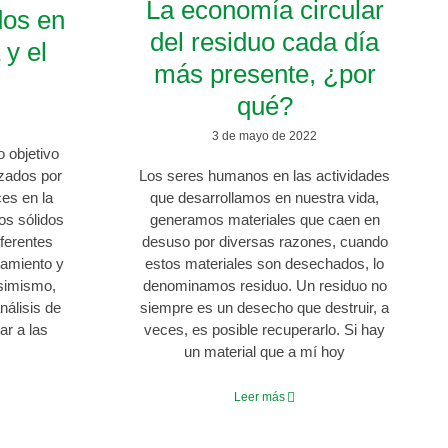
La economía circular
dos en
del residuo cada día
 y el
más presente, ¿por
qué?
3 de mayo de 2022
 objetivo
izados por
Los seres humanos en las actividades
es en la
que desarrollamos en nuestra vida,
uos sólidos
generamos materiales que caen en
iferentes
desuso por diversas razones, cuando
tamiento y
estos materiales son desechados, lo
Asimismo,
denominamos residuo. Un residuo no
nálisis de
siempre es un desecho que destruir, a
ar a las
veces, es posible recuperarlo. Si hay
un material que a mí hoy
Leer más