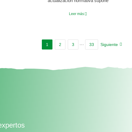
actualización normativa supone
Leer más
1
2
3
···
33
Siguiente
expertos