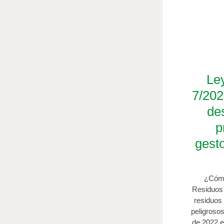
Le
7/202
de
p
gest
¿Cómo
Residuos 
residuos 
peligroso
de 2022 e