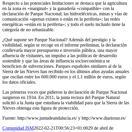
Respecto a las potenciales limitaciones se destaca que la agricultura
en la zona es «marginal» y la ganadería «compatible» con la
declaración de Parque Nacional; las hidroeléctricas, minas y vías de
comunicación «apenas existen o están en la periferia»; las redes
energéticas «están en la periferia»; y todo el suelo incluido tiene la
categoría de no urbanizable.
¿Qué supone ser Parque Nacional? Además del prestigio y la
visibilidad, según se recoge en el informe preliminar, la declaración
conllevaría mayor presupuesto e inversión pública, una mayor
afluencia de visitantes, un impulso a las políticas de desarrollo
sostenible y que las áreas de influencia socioeconómica se
beneficien de subvenciones. Parques españoles similares al de la
Sierra de las Nieves han recibido en los últimos años ayudas anuales
que oscilan entre los 600.000 euros y el 1,1 millón de euros, según
los datos oficiales.
Las primeras voces que pidieron la declaración de Parque Nacional
surgieron en 1934. En 2011, la junta rectora del Parque Natural
solicitó a la Junta que estudiara la viabilidad para que la Sierra de las
Nieves obtenga esta figura de protección.
Fuente: http://www.juntadeandalucia.es/ y http://www.diariosur.es/
Comunidad ISM
2022-02-21T00:56:23+01:00
29 de abril de