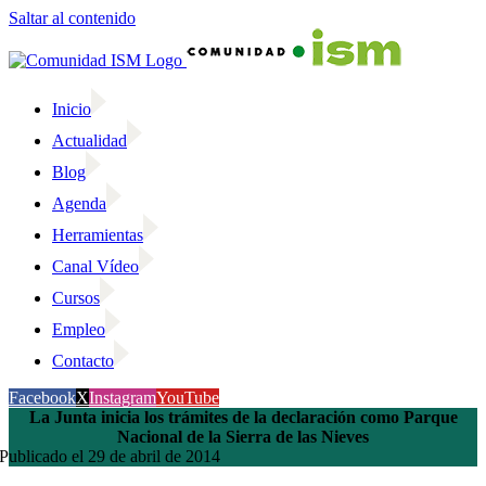
Saltar al contenido
Inicio
Actualidad
Blog
Agenda
Herramientas
Canal Vídeo
Cursos
Empleo
Contacto
Facebook
X
Instagram
YouTube
La Junta inicia los trámites de la declaración como Parque
Nacional de la Sierra de las Nieves
Publicado el 29 de abril de 2014