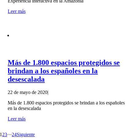
Experiencia interactiva en la Amazonía
Leer más
Más de 1.800 espacios protegidos se
brindan a los españoles en la
desescalada
22 de mayo de 2020
|
Más de 1.800 espacios protegidos se brindan a los españoles
en la desescalada
Leer más
1
2
3
···
24
Siguiente