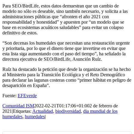
Para SEO/BirdLife, estos datos demuestran que un cambio de
modelo no sólo es deseable, sino también necesario, y solicita a las
administraciones públicas que “afronten el año 2021 con
responsabilidad y honestidad” y apuesten por “un modelo que se
base en ecosistemas acuáticos saludables” para evitar un colapso
definitivo de estos.
“Son decenas los humedales que necesitan una restauración urgente
y prioritaria, por lo que el dinero tiene que invertirse en evitar que
esta lista siga aumentando con el paso del tiempo”, ha señalado la
directora ejecutiva de SEO/BirdLife, Asunción Ruíz.
Ruíz ha destacado la petición que desde la organización se ha hecho
al Ministerio para la Transición Ecológica y el Reto Demográfico
para declarar las lagunas costeras como “primer hábitat en peligro de
desaparición en España”.
Fuente:
EFEverde
Comunidad ISM
2022-02-21T01:17:06+01:00
2 de febrero de
2021
|
Etiquetas:
Actualidad
,
biodiversidad
,
dia mundial de los
humedales
,
humedales
|