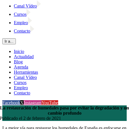
Canal Vídeo
Cursos
Empleo
Contacto
Ir a...
Inicio
Actualidad
Blog
Agenda
Herramientas
Canal Vídeo
Cursos
Empleo
Contacto
Facebook
X
Instagram
YouTube
La restauración de humedales pasa por evitar la degradación y un
cambio profundo
Publicado el 2 de febrero de 2021
La mejor vía para restaurar los humedales de España es enfocarse en