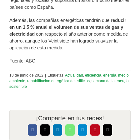
regionales y locales y supondrá un ahorro mucho menor en
países como España.
Además, las compañías energéticas tendrán que
reducir
en un 1,5 % anual el volumen de sus ventas de gas y
electricidad
con respecto al año anterior como medida de
ahorro, aunque los Veintisiete han logrado suavizar la
aplicación de esta medida.
Fuente: ABC
18 de junio de 2012
|
Etiquetas:
Actualidad
,
eficiencia
,
energía
,
medio
ambiente
,
rehabilitación energética de edificios
,
semana de la energía
sostenible
¡Comparte en tus redes!
Facebook
X
LinkedIn
WhatsApp
Telegram
Pinterest
Correo
electrónico