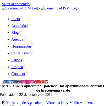
Saltar al contenido
Inicio
Actualidad
Blog
Agenda
Herramientas
Canal Vídeo
Cursos
Empleo
Contacto
Facebook
X
Instagram
YouTube
MAGRAMA apuesta por potenciar las oportunidades laborales
de la economía verde
Publicado el 22 de octubre de 2012
El
Ministerio de Agricultura, Alimentación y Medio Ambiente