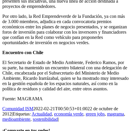
presenten sus iniciativas, una nueva línea de acción destinada a
proyectos de emprendedores.
Por otro lado, la Red Emprendeverde de la Fundación, ya con más
de 3.000 miembros, adjudica en cada convocatoria premios
económicos entre los planes de negocio presentados, y se organizan
foros de inversión para colaborar con los inversores y financiadores
que confían en la Red como vehículo para proponerles
oportunidades de inversión en negocios verdes.
Encuentro con Chile
El Secretario de Estado de Medio Ambiente, Federico Ramos, por
su parte, ha mantenido un encuentro bilateral con una delegación de
Chile, encabezada por el Subsecretario del Ministerio de Medio
Ambiente, Ricardo Irarrázabal, quien se ha mostrado muy interesado
en la gestión española de los espacios naturales, así como en la
política de residuos y calidad del aire, entre otros asuntos.
Fuente: MAGRAMA
Comunidad ISM
2022-02-21T00:50:53+01:00
22 de octubre de
2012
|
Etiquetas:
Actualidad
,
economía verde
,
green jobs
,
magrama
,
medioambiente
,
sostenibilidad
|
¡Comparte en tus redes!