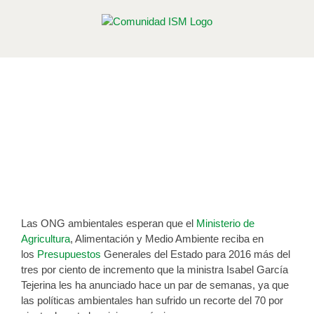
Saltar
al
contenido
ONG ecologistas esperan que
Medio Ambiente reciba más que un
3% de incremento en los
Presupuestos Generales
Publicado el 4 de agosto de 2015
Las ONG ambientales esperan que el
Ministerio de
Agricultura
, Alimentación y Medio Ambiente reciba en
los
Presupuestos
Generales del Estado para 2016 más del
tres por ciento de incremento que la ministra Isabel García
Tejerina les ha anunciado hace un par de semanas, ya que
las políticas ambientales han sufrido un recorte del 70 por