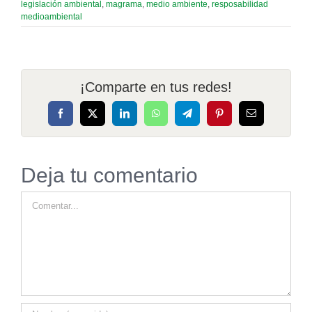
legislación ambiental
,
magrama
,
medio ambiente
,
resposabilidad
medioambiental
¡Comparte en tus redes!
Facebook
X
LinkedIn
WhatsApp
Telegram
Pinterest
Correo
electrónico
Deja tu comentario
Comentar