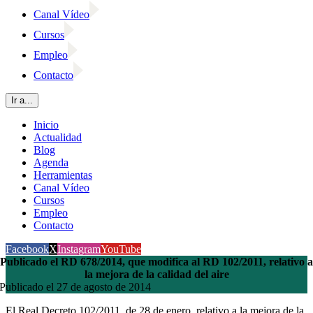
Canal Vídeo
Cursos
Empleo
Contacto
Ir a...
Inicio
Actualidad
Blog
Agenda
Herramientas
Canal Vídeo
Cursos
Empleo
Contacto
Facebook
X
Instagram
YouTube
Publicado el RD 678/2014, que modifica al RD 102/2011, relativo a
la mejora de la calidad del aire
Publicado el 27 de agosto de 2014
El Real Decreto 102/2011, de 28 de enero, relativo a la mejora de la