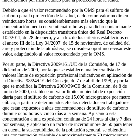
Debido a que el valor recomendado por la OMS para el sulfuro de
carbono para la protección de la salud, dado como valor medio en
veinticuatro horas, es considerablemente más elevado que la
concentración media en veinticuatro horas para dicho contaminante
establecido en la disposición transitoria única del Real Decreto
102/2011, de 28 de enero, y a la luz de los criterios establecidos en
el anexo III de la Ley 34/2007, de 15 de noviembre, de calidad del
aire y protección de la atmósfera, se considera oportuno revisar este
valor, adaptándolo al valor recomendado por la OMS.
Por su parte, la Directiva 2009/161/UE de la Comisión, de 17 de
diciembre de 2009, por la que se establece una tercera lista de
valores límite de exposición profesional indicativos en aplicación de
la Directiva 98/24/CE del Consejo, de 7 de abril de 1998, y por la
que se modifica la Directiva 2000/39/CE de la Comisión, de 8 de
junio de 2000, establece un valor límite ambiental de exposición
diaria para el sulfuro de carbono de 15.000 microgramos por metro
cúbico, a partir de determinados efectos detectados en trabajadores
que están expuestos a altas concentraciones de sulfuro de carbono
durante ocho horas y cinco días a la semana. Ajustando esta
concentración a una exposición continua de 24 horas al día y 7 días
por semana, y aplicando un factor de incertidumbre de 50 para tener
en cuenta la susceptibilidad de la población general, se obtendría
una concentración tolerable de aproximadamente 70 microgramos