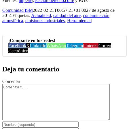
Fuentes:
http://legislacion.derecho.com/
y BOE
Comunidad ISM
2022-02-21T00:57:21+01:00
27 de agosto de
2014
|
Etiquetas:
Actualidad
,
calidad del aire
,
contaminación
atmosférica
,
emisiones industriales
,
Herramientas
|
¡Comparte en tus redes!
Facebook
X
LinkedIn
WhatsApp
Telegram
Pinterest
Correo
electrónico
Deja tu comentario
Comentar