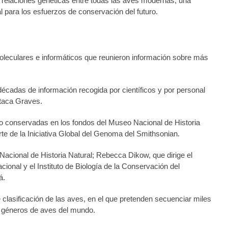
las relaciones genéticas entre todas las aves modernas, una
al para los esfuerzos de conservación del futuro.
moleculares e informáticos que reunieron información sobre más
écadas de información recogida por científicos y por personal
staca Graves.
o conservadas en los fondos del Museo Nacional de Historia
e de la Iniciativa Global del Genoma del Smithsonian.
acional de Historia Natural; Rebecca Dikow, que dirige el
ional y el Instituto de Biología de la Conservación del
á.
clasificación de las aves, en el que pretenden secuenciar miles
 géneros de aves del mundo.