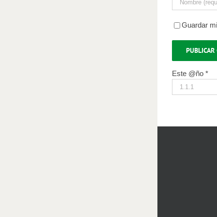
Guardar mi
Este @ño
*