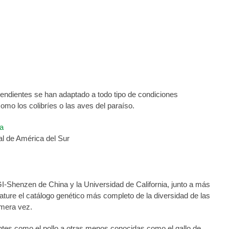
trato de su gran diversidad
ndientes se han adaptado a todo tipo de condiciones
mo los colibríes o las aves del paraíso.
l de América del Sur
GI-Shenzen de China y la Universidad de California, junto a más
Nature el catálogo genético más completo de la diversidad de las
imera vez.
es como el pollo a otras menos conocidas como el gallo de