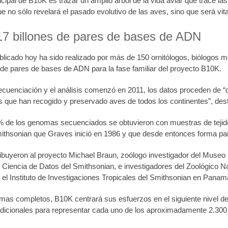
incipal de B10K es trazar un amplio árbol de la vida aviar que trace 
e no sólo revelará el pasado evolutivo de las aves, sino que será vit
7 billones de pares de bases de ADN
ublicado hoy ha sido realizado por más de 150 ornitólogos, biólogos 
 de pares de bases de ADN para la fase familiar del proyecto B10K.
ecuenciación y el análisis comenzó en 2011, los datos proceden de “d
s que han recogido y preservado aves de todos los continentes”, de
% de los genomas secuenciados se obtuvieron con muestras de tejid
mithsonian que Graves inició en 1986 y que desde entonces forma part
ibuyeron al proyecto Michael Braun, zoólogo investigador del Museo N
 Ciencia de Datos del Smithsonian, e investigadores del Zoológico Nac
el Instituto de Investigaciones Tropicales del Smithsonian en Panam
as completos, B10K centrará sus esfuerzos en el siguiente nivel de 
icionales para representar cada uno de los aproximadamente 2.300