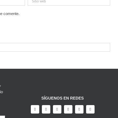
ue comente.
y
io
SÍGUENOS EN REDES