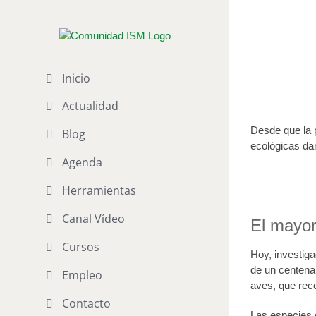
Saltar
al
Publican
contenido
Publicado el 12
Inicio
Actualidad
Desde que la 
Blog
ecológicas da
Agenda
Herramientas
Canal Vídeo
El mayor
Cursos
Hoy, investiga
de un centenar
Empleo
aves, que rec
Contacto
Las especies 