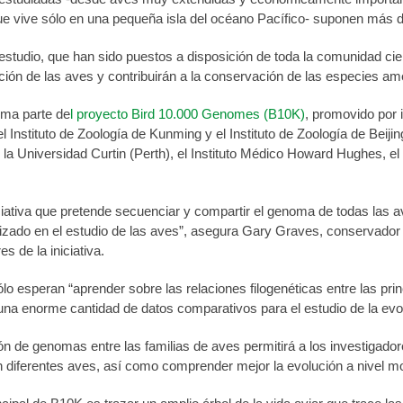
e vive sólo en una pequeña isla del océano Pacífico- suponen más d
estudio, que han sido puestos a disposición de toda la comunidad cien
ución de las aves y contribuirán a la conservación de las especies a
rma parte de
l proyecto Bird 10.000 Genomes (B10K)
, promovido por 
l Instituto de Zoología de Kunming y el Instituto de Zoología de Beij
a Universidad Curtin (Perth), el Instituto Médico Howard Hughes, el
ciativa que pretende secuenciar y compartir el genoma de todas las a
lizado en el estudio de las aves”, asegura Gary Graves, conservador 
s de la iniciativa.
ólo esperan “aprender sobre las relaciones filogenéticas entre las pri
na enorme cantidad de datos comparativos para el estudio de la evol
n de genomas entre las familias de aves permitirá a los investigado
n diferentes aves, así como comprender mejor la evolución a nivel mo