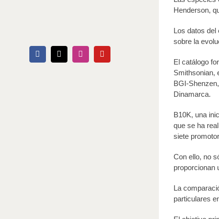
Henderson, qu
Los datos del 
sobre la evol
Facebook
X
Instagram
YouTube
El catálogo fo
Smithsonian, e
BGI-Shenzen, l
Dinamarca.
B10K, una ini
que se ha rea
siete promotore
Con ello, no s
proporcionan u
La comparació
particulares e