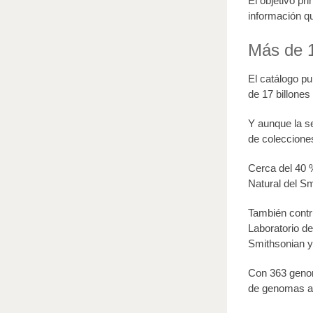
El objetivo pr
información qu
Más de 1
El catálogo p
de 17 billones
Y aunque la s
de coleccione
Cerca del 40 
Natural del S
También contr
Laboratorio de
Smithsonian y 
Con 363 genom
de genomas ad