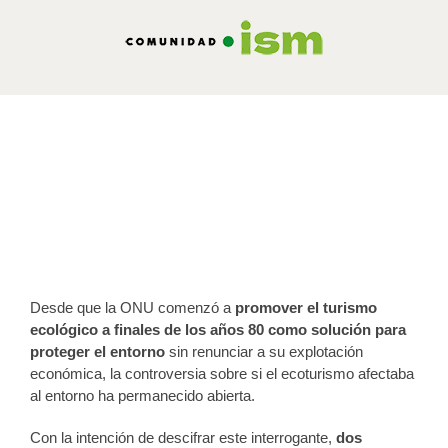
Saltar
al
contenido
Tres investigadores resuelven la
duda sobre los beneficios del
ecoturismo en el Amazonas
Publicado el 22 de noviembre de 2011
Desde que la ONU comenzó a
promover el turismo
ecológico a finales de los años 80 como solución para
proteger el entorno
sin renunciar a su explotación
económica, la controversia sobre si el ecoturismo afectaba
al entorno ha permanecido abierta.
Con la intención de descifrar este interrogante,
dos