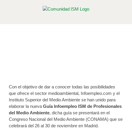
Saltar
al
contenido
Vídeos de la Guía Infoempleo ISM
de Profesionales del Medio
Ambiente
Publicado el 2 de noviembre de 2012
Con el objetivo de dar a conocer todas las posibilidades
que ofrece el sector medioambiental, Infoempleo.com y el
Instituto Superior del Medio Ambiente se han unido para
elaborar la nueva
Guía Infoempleo ISM de Profesionales
del Medio Ambiente
, dicha guía se presentará en el
Congreso Nacional del Medio Ambiente (CONAMA) que se
celebrará del 26 al 30 de noviembre en Madrid.