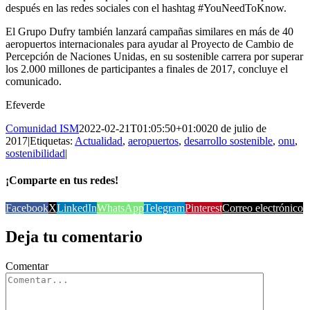
después en las redes sociales con el hashtag #YouNeedToKnow.
El Grupo Dufry también lanzará campañas similares en más de 40
aeropuertos internacionales para ayudar al Proyecto de Cambio de
Percepción de Naciones Unidas, en su sostenible carrera por superar
los 2.000 millones de participantes a finales de 2017, concluye el
comunicado.
Efeverde
Comunidad ISM
2022-02-21T01:05:50+01:00
20 de julio de
2017
|
Etiquetas:
Actualidad
,
aeropuertos
,
desarrollo sostenible
,
onu
,
sostenibilidad
|
¡Comparte en tus redes!
Facebook
X
LinkedIn
WhatsApp
Telegram
Pinterest
Correo electrónico
Deja tu comentario
Comentar