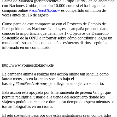
Palma de Mallorca (pertenecientes al Grupo Dufry), en colaboración
con Naciones Unidas, donarán 10.000 euros si el hashtag
de la
campaña online
#YouNeedToKnow
es compartido un millón de
veces antes del 16 de agosto.
Como parte de este compromiso con el Proyecto de Cambio de
Percepción de las Naciones Unidas, esta campaña pretende dar a
conocer la importancia que tienen los
17 Objetivos de Desarrollo
Sostenible de la ONU e informar sobre cómo contribuir a lograr un
mundo más sostenible con pequeños esfuerzos diarios, según ha
informado en un comunicado.
http://www.youneedtoknow.ch/
La campaña anima a realizar una acción online tan sencilla como
lanzar mensajes en las redes sociales bajo el
hashtag
#YouNeedToKnow,
para llegar a su objetivo solidario.
Esta acción está apoyada por la herramienta de
geomarketing
, que
permite redirigir al usuario a la tienda del aeropuerto donde los
viajeros podrán entretenerse durante su tiempo de espera mientras se
toman fotografías en un croma.
El reto sostenible pasa por que estas instantáneas sean compartidas