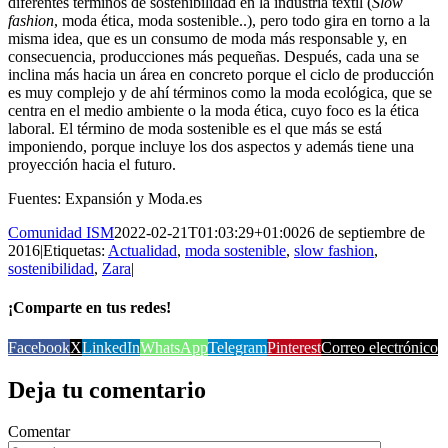
diferentes términos de sostenibilidad en la industria textil (
Slow
fashion
, moda ética, moda sostenible..), pero todo gira en torno a la
misma idea, que es un consumo de moda más responsable y, en
consecuencia, producciones más pequeñas. Después, cada una se
inclina más hacia un área en concreto porque el ciclo de producción
es muy complejo y de ahí términos como la moda ecológica, que se
centra en el medio ambiente o la moda ética, cuyo foco es la ética
laboral. El término de moda sostenible es el que más se está
imponiendo, porque incluye los dos aspectos y además tiene una
proyección hacia el futuro.
Fuentes: Expansión y Moda.es
Comunidad ISM
2022-02-21T01:03:29+01:00
26 de septiembre de
2016
|
Etiquetas:
Actualidad
,
moda sostenible
,
slow fashion
,
sostenibilidad
,
Zara
|
¡Comparte en tus redes!
Facebook
X
LinkedIn
WhatsApp
Telegram
Pinterest
Correo electrónico
Deja tu comentario
Comentar