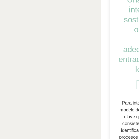
int
sost
o
ade
entrad
Para int
modelo de
clave q
consiste
identifica
procesos 