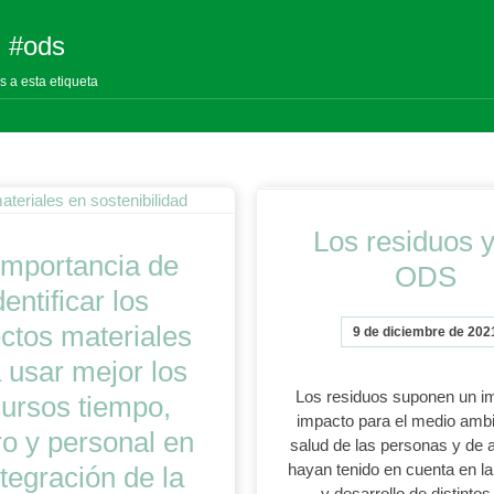
: #ods
s a esta etiqueta
Los residuos y
importancia de
ODS
dentificar los
ctos materiales
9 de diciembre de 202
 usar mejor los
Los residuos suponen un i
cursos tiempo,
impacto para el medio ambi
ro y personal en
salud de las personas y de 
hayan tenido en cuenta en la 
ntegración de la
y desarrollo de distint