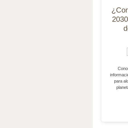
¿Con
2030
d
Conoc
informaci
para al
plane