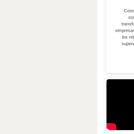
Cono
so
transf
empresas
los r
superv