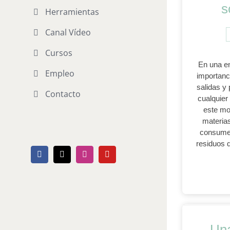
s
Herramientas
Canal Vídeo
Cursos
En una en
Empleo
importanci
salidas y
Contacto
cualquier
este mo
materia
consumen
residuos 
Facebook
X
Instagram
YouTube
Una