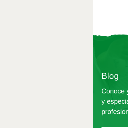
Blog
Conoce y
y especi
profesio