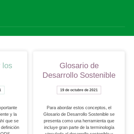
 los
Glosario de
Desarrollo Sostenible
1
19 de octubre de 2021
mportante
Para abordar estos conceptos, el
ente y la
Glosario de Desarrollo Sostenible se
ahí que se
presenta como una herramienta que
definición
incluye gran parte de la terminología
os ODS
vinculada al desarrollo sostenible y