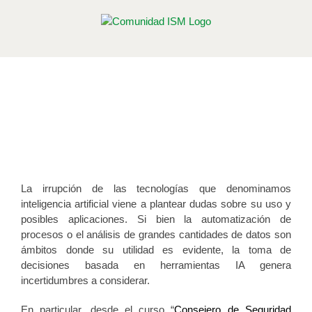
Saltar
al
contenido
Consejeros de Seguridad ADR e
Inteligencia Artificial
Por
Alberto Vizcaíno López
|
Publicado el 28 de mayo de 2026
La irrupción de las tecnologías que denominamos
inteligencia artificial viene a plantear dudas sobre su uso y
posibles aplicaciones. Si bien la automatización de
procesos o el análisis de grandes cantidades de datos son
ámbitos donde su utilidad es evidente, la toma de
decisiones basada en herramientas IA genera
incertidumbres a considerar.
En particular, desde el curso “
Consejero de Seguridad