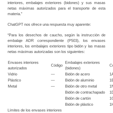
interiores, embalajes exteriores (bidones) y sus masas
netas máximas autorizados para el transporte de esta
materia.”
ChatGPT nos ofrece una respuesta muy aparente:
“Para los
desechos de caucho
, según la instrucción de
embalaje ADR correspondiente (
P503
), los
envases
interiores
, los
embalajes exteriores tipo bidón
y las
masas
netas máximas autorizadas
son los siguientes:
Envases interiores
Embalajes exteriores
Código
C
autorizados
(bidones)
Vidrio
—
Bidón de acero
1
Plástico
—
Bidón de aluminio
1
Metal
—
Bidón de otro metal
1
Bidón de contrachapado
1
Bidón de cartón
1
Bidón de plástico
1
Límites de los envases interiores