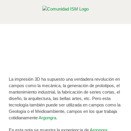
Saltar
al
contenido
Geología y Medioambiente, su
impresión en 3D
Por
José María Cornejo Martín
|
Publicado el 14 de diciembre de 2017
La impresión 3D ha supuesto una verdadera revolución en
campos como la mecánica, la generación de prototipos, el
mantenimiento industrial, la fabricación de series cortas, el
diseño, la arquitectura, las bellas artes, etc. Pero esta
tecnología también puede ser utilizada en campos como la
Geología o el Medioambiente, campos en los que trabaja
cotidianamente
Argongra
.
En esta nota se muestra la experiencia de
Argongra