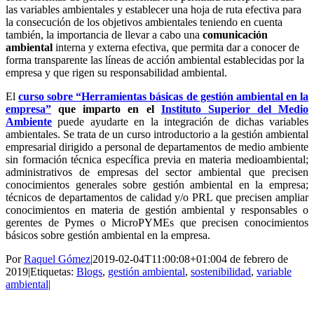
las variables ambientales y establecer una hoja de ruta efectiva para
la consecución de los objetivos ambientales teniendo en cuenta
también, la importancia de llevar a cabo una
comunicación
ambiental
interna y externa efectiva, que permita dar a conocer de
forma transparente las líneas de acción ambiental establecidas por la
empresa y que rigen su responsabilidad ambiental.
El
curso sobre “Herramientas básicas de gestión ambiental en la
empresa”
que imparto en el
Instituto Superior del Medio
Ambiente
puede ayudarte en la integración de dichas variables
ambientales. Se trata de un curso introductorio a la gestión ambiental
empresarial dirigido a personal de departamentos de medio ambiente
sin formación técnica específica previa en materia medioambiental;
administrativos de empresas del sector ambiental que precisen
conocimientos generales sobre gestión ambiental en la empresa;
técnicos de departamentos de calidad y/o PRL que precisen ampliar
conocimientos en materia de gestión ambiental y responsables o
gerentes de Pymes o MicroPYMEs que precisen conocimientos
básicos sobre gestión ambiental en la empresa.
Por
Raquel Gómez
|
2019-02-04T11:00:08+01:00
4 de febrero de
2019
|
Etiquetas:
Blogs
,
gestión ambiental
,
sostenibilidad
,
variable
ambiental
|