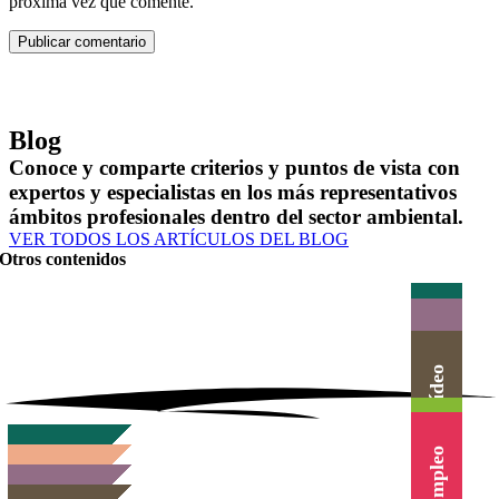
próxima vez que comente.
Blog
Conoce y comparte criterios y puntos de vista con
expertos y especialistas en los más representativos
ámbitos profesionales dentro del sector ambiental.
VER TODOS LOS ARTÍCULOS DEL BLOG
Otros contenidos
Actualidad
Herramientas
Canal Vídeo
Agenda
Cursos
Empleo