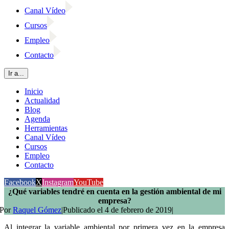
Canal Vídeo
Cursos
Empleo
Contacto
Ir a...
Inicio
Actualidad
Blog
Agenda
Herramientas
Canal Vídeo
Cursos
Empleo
Contacto
Facebook
X
Instagram
YouTube
¿Qué variables tendré en cuenta en la gestión ambiental de mi
empresa?
Por
Raquel Gómez
|
Publicado el 4 de febrero de 2019
|
Al integrar la variable ambiental por primera vez en la empresa