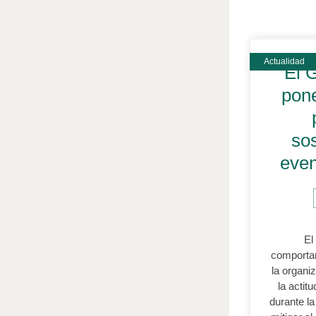
El 
pon
sos
even
El
comportam
la organi
la actit
durante l