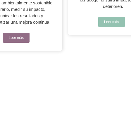
 ambientalmente sostenible,
deterioren.
rarlo, medir su impacto,
nicar los resultados y
tizar una mejora continua
Leer más
Leer más