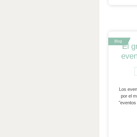
El g
even
Los even
por el 
"eventos 