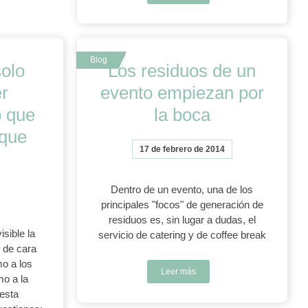
solo
Los residuos de un
er
evento empiezan por
o que
la boca
 que
17 de febrero de 2014
Dentro de un evento, una de los
principales "focos" de generación de
residuos es, sin lugar a dudas, el
sible la
servicio de catering y de coffee break
o de cara
mo a los
Leer más
mo a la
 esta