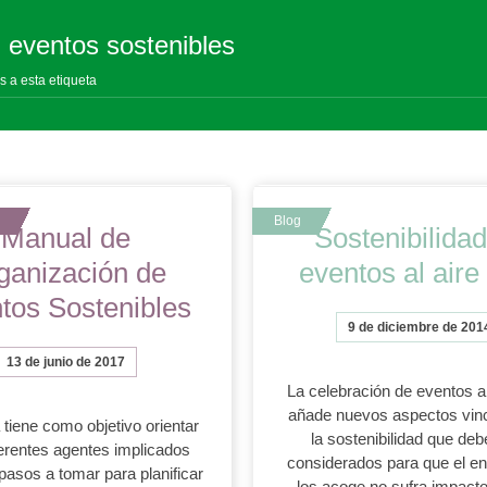
: eventos sostenibles
s a esta etiqueta
Manual de
Sostenibilida
ganización de
eventos al aire 
tos Sostenibles
9 de diciembre de 201
13 de junio de 2017
La celebración de eventos al 
añade nuevos aspectos vin
 tiene como objetivo orientar
la sostenibilidad que deb
ferentes agentes implicados
considerados para que el en
pasos a tomar para planificar
los acoge no sufra impacto