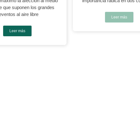
l máximo la afección al medio
importancia radica en dos c
e que suponen los grandes
eventos al aire libre
Leer más
Leer más