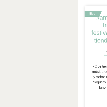
#am
h
festi
tien
¿Qué tien
música c
y sobre 
bloguero 
bino