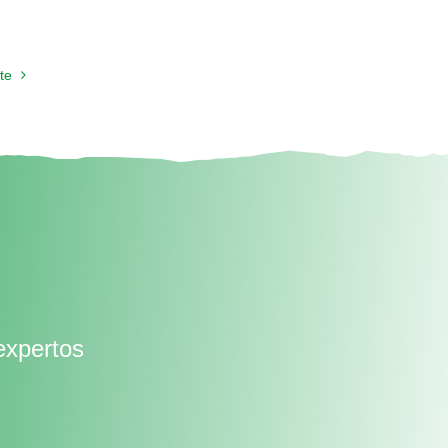
te
expertos