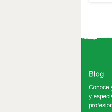
Blog
Conoce y
y especi
profesio