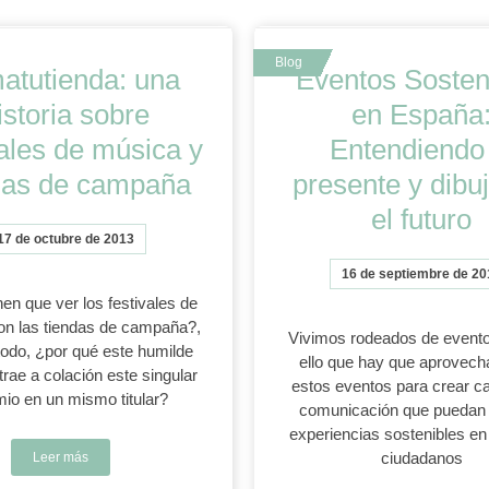
atutienda: una
Eventos Sosten
istoria sobre
en España
vales de música y
Entendiendo 
das de campaña
presente y dibu
el futuro
17 de octubre de 2013
16 de septiembre de 20
en que ver los festivales de
on las tiendas de campaña?,
Vivimos rodeados de evento
todo, ¿por qué este humilde
ello que hay que aprovech
trae a colación este singular
estos eventos para crear c
mio en un mismo titular?
comunicación que puedan
experiencias sostenibles en
ciudadanos
Leer más