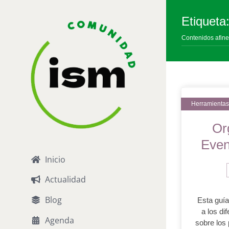
Saltar
al
Etiqueta
contenido
Contenidos afine
Or
Even
Inicio
Actualidad
Blog
Esta guía
a los di
Agenda
sobre los 